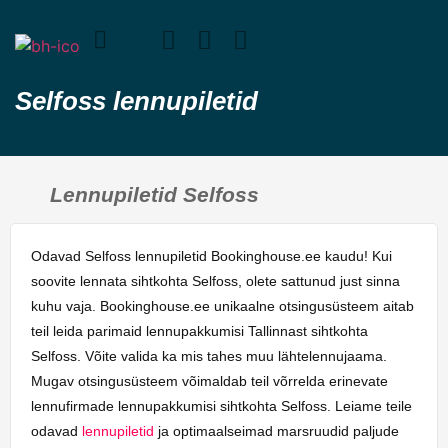
Selfoss lennupiletid
Lennupiletid Selfoss
Odavad Selfoss lennupiletid Bookinghouse.ee kaudu! Kui
soovite lennata sihtkohta Selfoss, olete sattunud just sinna
kuhu vaja. Bookinghouse.ee unikaalne otsingusüsteem aitab
teil leida parimaid lennupakkumisi Tallinnast sihtkohta
Selfoss. Võite valida ka mis tahes muu lähtelennujaama.
Mugav otsingusüsteem võimaldab teil võrrelda erinevate
lennufirmade lennupakkumisi sihtkohta Selfoss. Leiame teile
odavad
lennupiletid
ja optimaalseimad marsruudid paljude