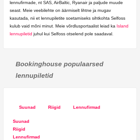
lennufirmade, nt SAS, AirBaltic, Ryanair ja paljude muude
seast. Meie veebilehte on äärmiselt lihtne ja mugav
kasutada, nii et lennupiletite soetamiseks sihtkohta Selfoss
kulub vaid mõni minut. Meie võrdlusportaalist leiad ka
Island
lennupiletid
juhul kui Selfoss otselend pole saadaval.
Bookinghouse populaarsed
lennupiletid
Suunad
Riigid
Lennufirmad
Suunad
Riigid
Lennufirmad