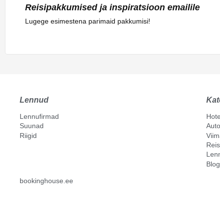
Reisipakkumised ja inspiratsioon emailile
Lugege esimestena parimaid pakkumisi!
Lennud
Kat
Lennufirmad
Hote
Suunad
Auto
Riigid
Vii
Reis
Len
Blog
bookinghouse.ee