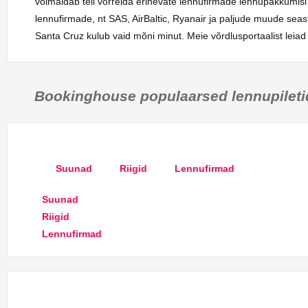
võimaldab teil võrrelda erinevate lennufirmade lennupakkumis
lennufirmade, nt SAS, AirBaltic, Ryanair ja paljude muude seast
Santa Cruz kulub vaid mõni minut. Meie võrdlusportaalist leia
Bookinghouse populaarsed lennupileti
Suunad
Riigid
Lennufirmad
Suunad
Riigid
Lennufirmad