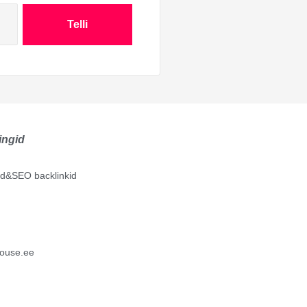
Telli
ingid
lid&SEO backlinkid
ouse.ee