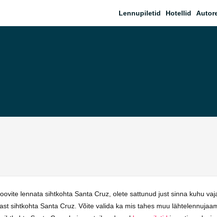
Lennupiletid
Hotellid
Autor
ovite lennata sihtkohta Santa Cruz, olete sattunud just sinna kuhu va
nnast sihtkohta Santa Cruz. Võite valida ka mis tahes muu lähtelennuj