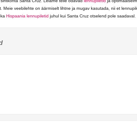
i sihtkohta Santa Cruz. Leiame teile odavad
lennupiletid
ja optimaalsei
. Meie veebilehte on äärmiselt lihtne ja mugav kasutada, nii et lennupil
d ka
Hispaania lennupiletid
juhul kui Santa Cruz otselend pole saadaval.
d