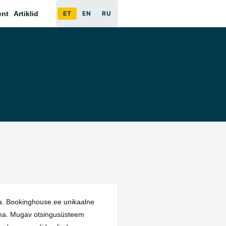
ent
Artiklid
ET
EN
RU
ja. Bookinghouse.ee unikaalne
aama. Mugav otsingusüsteem