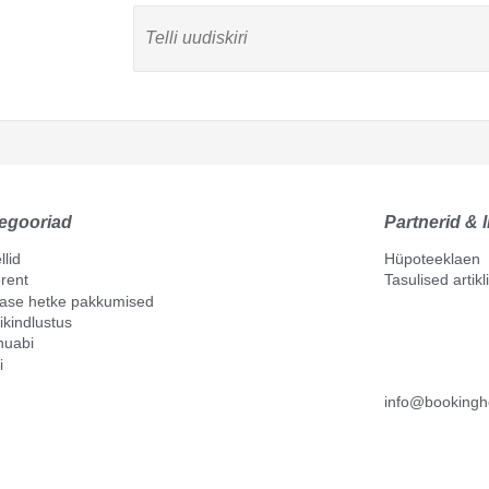
egooriad
Partnerid & l
llid
Hüpoteeklaen
rent
Tasulised artik
mase hetke pakkumised
ikindlustus
nuabi
i
info@bookingh