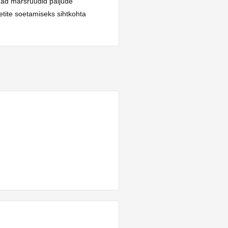
mad marsruudid paljude
etite soetamiseks sihtkohta