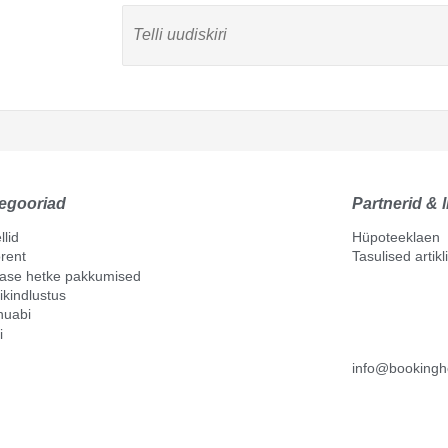
egooriad
Partnerid & l
llid
Hüpoteeklaen
rent
Tasulised artik
mase hetke pakkumised
ikindlustus
nuabi
i
info@bookingh