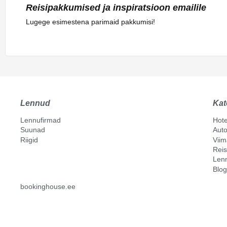
Reisipakkumised ja inspiratsioon emailile
Lugege esimestena parimaid pakkumisi!
Lennud
Kat
Lennufirmad
Hote
Suunad
Auto
Riigid
Vii
Reis
Len
Blog
bookinghouse.ee