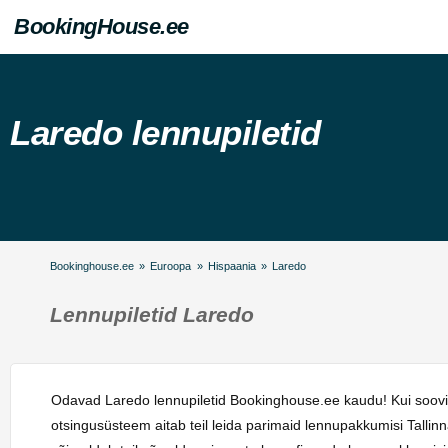
BookingHouse.ee
Laredo lennupiletid
Bookinghouse.ee
»
Euroopa
»
Hispaania
»
Laredo
Lennupiletid Laredo
Odavad Laredo lennupiletid Bookinghouse.ee kaudu! Kui soovit
otsingusüsteem aitab teil leida parimaid lennupakkumisi Talli