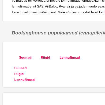
võimaldab teil võrrelda erinevate lennufirmade lennupakkumis
lennufirmade, nt SAS, AirBaltic, Ryanair ja paljude muude seast
Laredo kulub vaid mõni minut. Meie võrdlusportaalist leiad ka
Bookinghouse populaarsed lennupileti
Suunad
Riigid
Lennufirmad
Suunad
Riigid
Lennufirmad