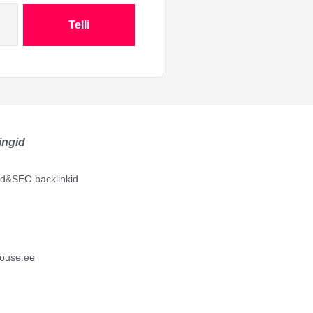
Telli
ingid
lid&SEO backlinkid
ouse.ee