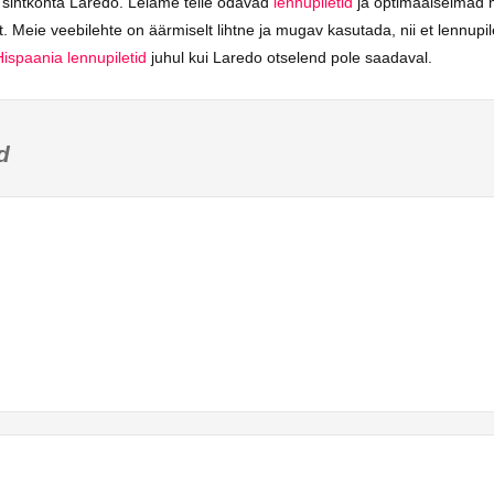
i sihtkohta Laredo. Leiame teile odavad
lennupiletid
ja optimaalseimad 
. Meie veebilehte on äärmiselt lihtne ja mugav kasutada, nii et lennupil
Hispaania lennupiletid
juhul kui Laredo otselend pole saadaval.
d