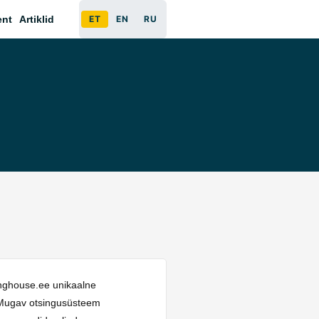
ent
Artiklid
ET
EN
RU
inghouse.ee unikaalne
. Mugav otsingusüsteem