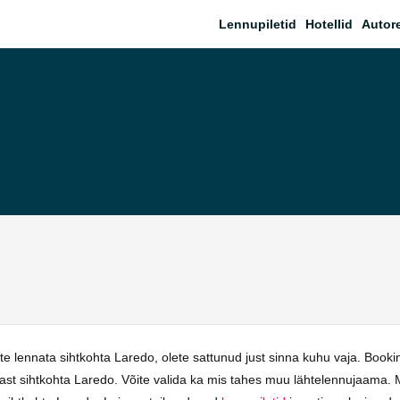
Lennupiletid
Hotellid
Autor
e lennata sihtkohta Laredo, olete sattunud just sinna kuhu vaja. Book
nnast sihtkohta Laredo. Võite valida ka mis tahes muu lähtelennujaama