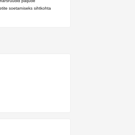
marsruudid paljude
etite soetamiseks sihtkohta