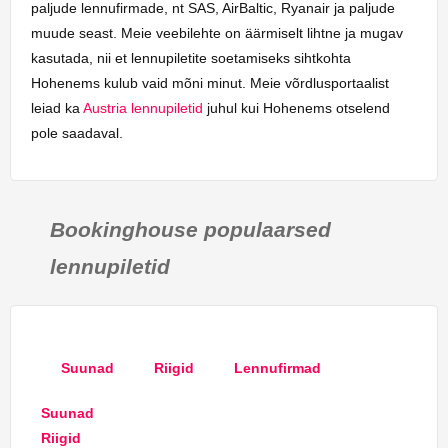
paljude lennufirmade, nt SAS, AirBaltic, Ryanair ja paljude
muude seast. Meie veebilehte on äärmiselt lihtne ja mugav
kasutada, nii et lennupiletite soetamiseks sihtkohta
Hohenems kulub vaid mõni minut. Meie võrdlusportaalist
leiad ka
Austria lennupiletid
juhul kui Hohenems otselend
pole saadaval.
Bookinghouse populaarsed
lennupiletid
Suunad
Riigid
Lennufirmad
Suunad
Riigid