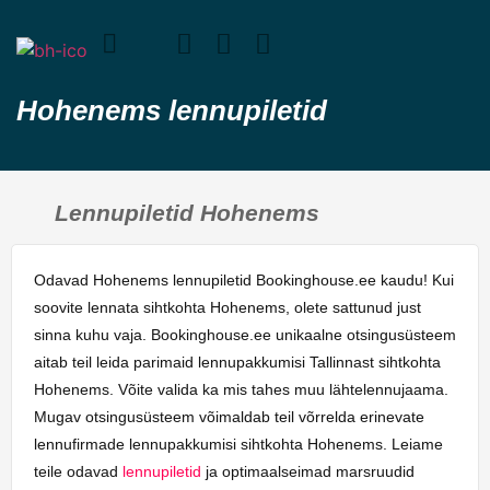
Hohenems lennupiletid
Lennupiletid Hohenems
Odavad Hohenems lennupiletid Bookinghouse.ee kaudu! Kui
soovite lennata sihtkohta Hohenems, olete sattunud just
sinna kuhu vaja. Bookinghouse.ee unikaalne otsingusüsteem
aitab teil leida parimaid lennupakkumisi Tallinnast sihtkohta
Hohenems. Võite valida ka mis tahes muu lähtelennujaama.
Mugav otsingusüsteem võimaldab teil võrrelda erinevate
lennufirmade lennupakkumisi sihtkohta Hohenems. Leiame
teile odavad
lennupiletid
ja optimaalseimad marsruudid