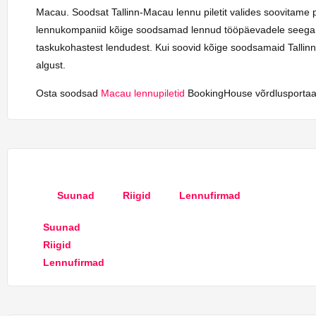
Macau. Soodsat Tallinn-Macau lennu piletit valides soovitame p
lennukompaniid kõige soodsamad lennud tööpäevadele seega on l
taskukohastest lendudest. Kui soovid kõige soodsamaid Tallinn
algust.
Osta soodsad
Macau lennupiletid
BookingHouse võrdlusportaal
Suunad
Riigid
Lennufirmad
Suunad
Riigid
Lennufirmad