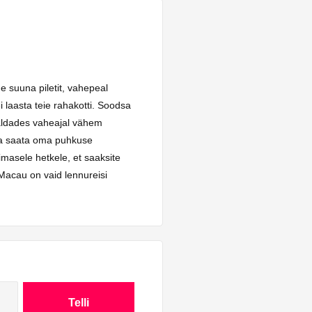
e suuna piletit, vahepeal
i laasta teie rahakotti. Soodsa
maldades vaheajal vähem
öda saata oma puhkuse
masele hetkele, et saaksite
Macau on vaid lennureisi
Telli