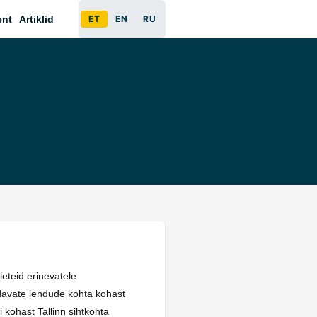
ent
Artiklid
ET
EN
RU
eteid erinevatele
davate lendude kohta kohast
 kohast Tallinn sihtkohta