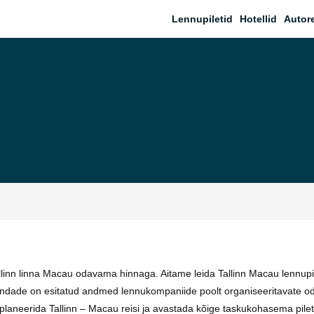
Lennupiletid
Hotellid
Autor
allinn linna Macau odavama hinnaga. Aitame leida Tallinn Macau lennupil
uundade on esitatud andmed lennukompaniide poolt organiseeritavate o
laneerida Tallinn – Macau reisi ja avastada kõige taskukohasema pileti