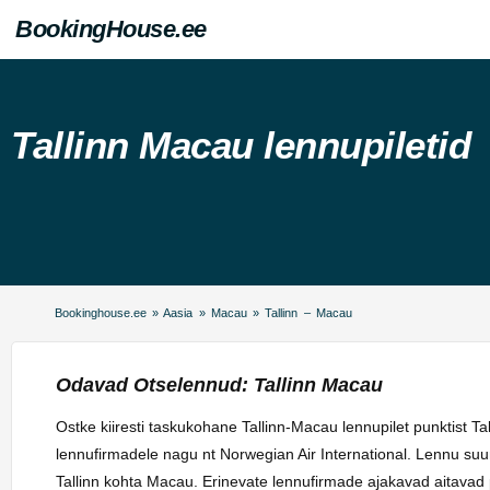
BookingHouse.ee
Tallinn Macau lennupiletid
Bookinghouse.ee
»
Aasia
»
Macau
»
Tallinn – Macau
Odavad Otselennud: Tallinn Macau
Ostke kiiresti taskukohane Tallinn-Macau lennupilet punktist T
lennufirmadele nagu nt Norwegian Air International. Lennu s
Tallinn kohta Macau. Erinevate lennufirmade ajakavad aitavad p