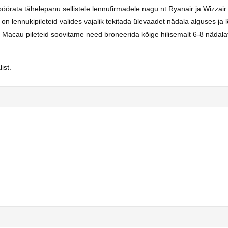
öörata tähelepanu sellistele lennufirmadele nagu nt Ryanair ja Wizzair
ennukipileteid valides vajalik tekitada ülevaadet nädala alguses ja l
 Macau pileteid soovitame need broneerida kõige hilisemalt 6-8 nädalat
ist.