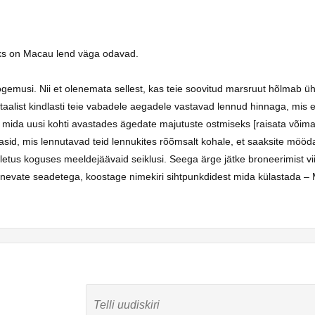
lisaks on Macau lend väga odavad.
gemusi. Nii et olenemata sellest, kas teie soovitud marsruut hõlmab üh
taalist kindlasti teie vabadele aegadele vastavad lennud hinnaga, mis e
 mida uusi kohti avastades ägedate majutuste ostmiseks [raisata või
masid, mis lennutavad teid lennukites rõõmsalt kohale, et saaksite mö
etus koguses meeldejäävaid seiklusi. Seega ärge jätke broneerimist vii
inevate seadetega, koostage nimekiri sihtpunkdidest mida külastada – 