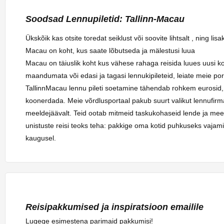
Soodsad Lennupiletid: Tallinn-Macau
Ükskõik kas otsite toredat seiklust või soovite lihtsalt , ning 
Macau on koht, kus saate lõbutseda ja mälestusi luua
Macau on täiuslik koht kus vähese rahaga reisida luues uusi ko
maandumata või edasi ja tagasi lennukipileteid, leiate meie por
TallinnMacau lennu pileti soetamine tähendab rohkem eurosid,
koonerdada. Meie võrdlusportaal pakub suurt valikut lennufir
meeldejäävalt. Teid ootab mitmeid taskukohaseid lende ja meel
unistuste reisi teoks teha: pakkige oma kotid puhkuseks vajam
kaugusel.
Reisipakkumised ja inspiratsioon emailile
Lugege esimestena parimaid pakkumisi!