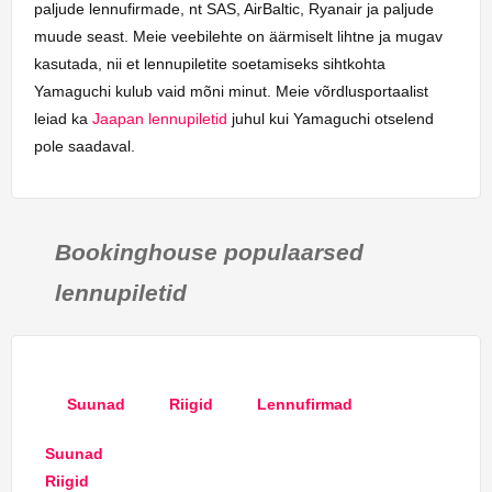
paljude lennufirmade, nt SAS, AirBaltic, Ryanair ja paljude
muude seast. Meie veebilehte on äärmiselt lihtne ja mugav
kasutada, nii et lennupiletite soetamiseks sihtkohta
Yamaguchi kulub vaid mõni minut. Meie võrdlusportaalist
leiad ka
Jaapan lennupiletid
juhul kui Yamaguchi otselend
pole saadaval.
Bookinghouse populaarsed
lennupiletid
Suunad
Riigid
Lennufirmad
Suunad
Riigid