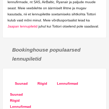
lennufirmade, nt SAS, AirBaltic, Ryanair ja paljude muude
seast. Meie veebilehte on äärmiselt lihtne ja mugav
kasutada, nii et lennupiletite soetamiseks sihtkohta Tottori
kulub vaid mõni minut. Meie võrdlusportaalist leiad ka
Jaapan lennupiletid
juhul kui Tottori otselend pole saadaval.
Bookinghouse populaarsed
lennupiletid
Suunad
Riigid
Lennufirmad
Suunad
Riigid
Lennufirmad