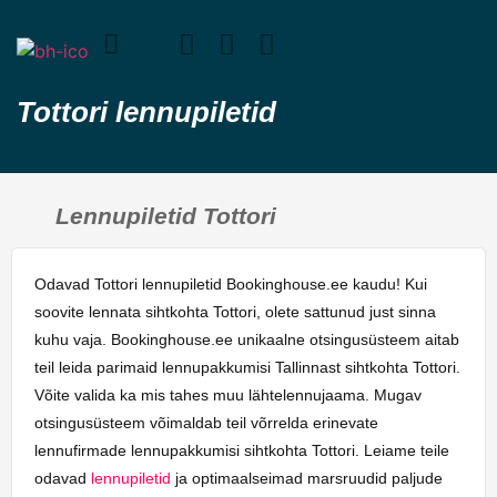
Tottori lennupiletid
Lennupiletid Tottori
Odavad Tottori lennupiletid Bookinghouse.ee kaudu! Kui
soovite lennata sihtkohta Tottori, olete sattunud just sinna
kuhu vaja. Bookinghouse.ee unikaalne otsingusüsteem aitab
teil leida parimaid lennupakkumisi Tallinnast sihtkohta Tottori.
Võite valida ka mis tahes muu lähtelennujaama. Mugav
otsingusüsteem võimaldab teil võrrelda erinevate
lennufirmade lennupakkumisi sihtkohta Tottori. Leiame teile
odavad
lennupiletid
ja optimaalseimad marsruudid paljude