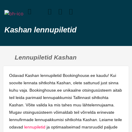
Kashan lennupiletid
Lennupiletid Kashan
Odavad Kashan lennupiletid Bookinghouse.ee kaudu! Kui
soovite lennata sihtkohta Kashan, olete sattunud just sinna
kuhu vaja. Bookinghouse.ee unikaalne otsingusüsteem aitab
teil leida parimaid lennupakkumisi Tallinnast sihtkohta
Kashan. Võite valida ka mis tahes muu lähtelennujaama.
Mugav otsingusüsteem võimaldab teil võrrelda erinevate
lennufirmade lennupakkumisi sihtkohta Kashan. Leiame teile
odavad
lennupiletid
ja optimaalseimad marsruudid paljude