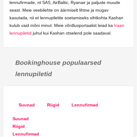
lennufirmade, nt SAS, AirBaltic, Ryanair ja paljude muude
seast. Meie veebilehte on äärmiselt lihtne ja mugav
kasutada, nii et lennupiletite soetamiseks sihtkohta Kashan
kulub vaid mõni minut. Meie võrdlusportaalist leiad ka
Iraan
lennupiletid
juhul kui Kashan otselend pole saadaval.
Bookinghouse populaarsed
lennupiletid
Suunad
Riigid
Lennufirmad
Suunad
Riigid
Lennufirmad