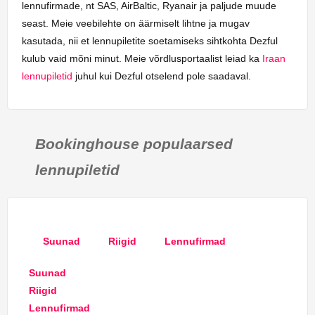
lennufirmade, nt SAS, AirBaltic, Ryanair ja paljude muude
seast. Meie veebilehte on äärmiselt lihtne ja mugav
kasutada, nii et lennupiletite soetamiseks sihtkohta Dezful
kulub vaid mõni minut. Meie võrdlusportaalist leiad ka
Iraan
lennupiletid
juhul kui Dezful otselend pole saadaval.
Bookinghouse populaarsed
lennupiletid
Suunad
Riigid
Lennufirmad
Suunad
Riigid
Lennufirmad