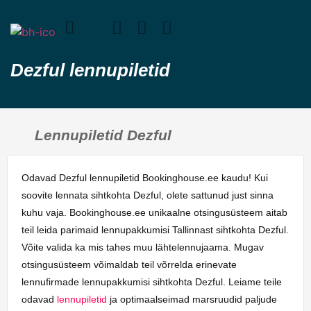
Dezful lennupiletid
Lennupiletid Dezful
Odavad Dezful lennupiletid Bookinghouse.ee kaudu! Kui
soovite lennata sihtkohta Dezful, olete sattunud just sinna
kuhu vaja. Bookinghouse.ee unikaalne otsingusüsteem aitab
teil leida parimaid lennupakkumisi Tallinnast sihtkohta Dezful.
Võite valida ka mis tahes muu lähtelennujaama. Mugav
otsingusüsteem võimaldab teil võrrelda erinevate
lennufirmade lennupakkumisi sihtkohta Dezful. Leiame teile
odavad
lennupiletid
ja optimaalseimad marsruudid paljude