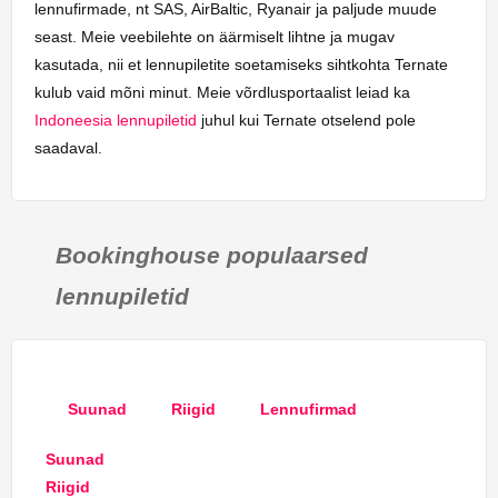
lennufirmade, nt SAS, AirBaltic, Ryanair ja paljude muude
seast. Meie veebilehte on äärmiselt lihtne ja mugav
kasutada, nii et lennupiletite soetamiseks sihtkohta Ternate
kulub vaid mõni minut. Meie võrdlusportaalist leiad ka
Indoneesia lennupiletid
juhul kui Ternate otselend pole
saadaval.
Bookinghouse populaarsed
lennupiletid
Suunad
Riigid
Lennufirmad
Suunad
Riigid