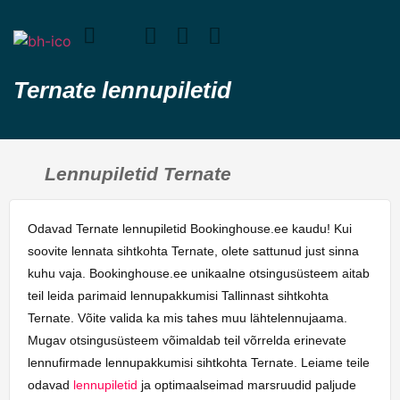
Ternate lennupiletid
Lennupiletid Ternate
Odavad Ternate lennupiletid Bookinghouse.ee kaudu! Kui
soovite lennata sihtkohta Ternate, olete sattunud just sinna
kuhu vaja. Bookinghouse.ee unikaalne otsingusüsteem aitab
teil leida parimaid lennupakkumisi Tallinnast sihtkohta
Ternate. Võite valida ka mis tahes muu lähtelennujaama.
Mugav otsingusüsteem võimaldab teil võrrelda erinevate
lennufirmade lennupakkumisi sihtkohta Ternate. Leiame teile
odavad
lennupiletid
ja optimaalseimad marsruudid paljude