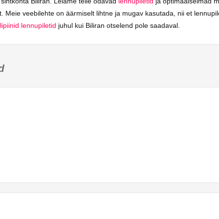
sihtkohta Biliran. Leiame teile odavad
lennupiletid
ja optimaalseimad m
. Meie veebilehte on äärmiselt lihtne ja mugav kasutada, nii et lennupil
lipiinid lennupiletid
juhul kui Biliran otselend pole saadaval.
d