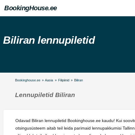
BookingHouse.ee
Biliran lennupiletid
Bookinghouse.ee
»
Aasia
»
Filipiinid
»
Biliran
Lennupiletid Biliran
Odavad Biliran lennupiletid Bookinghouse.ee kaudu! Kui soovite
otsingusüsteem aitab teil leida parimaid lennupakkumisi Talli