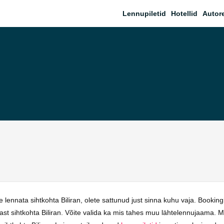
Lennupiletid
Hotellid
Autor
 lennata sihtkohta Biliran, olete sattunud just sinna kuhu vaja. Booki
nnast sihtkohta Biliran. Võite valida ka mis tahes muu lähtelennujaama