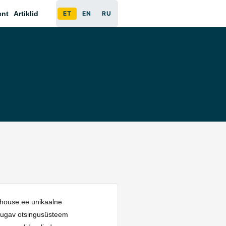
ent
Artiklid
ET
EN
RU
nghouse.ee unikaalne
. Mugav otsingusüsteem