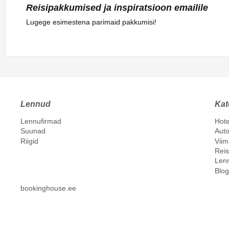
Reisipakkumised ja inspiratsioon emailile
Lugege esimestena parimaid pakkumisi!
Lennud
Kat
Lennufirmad
Hote
Suunad
Auto
Riigid
Vii
Reis
Len
Blog
bookinghouse.ee