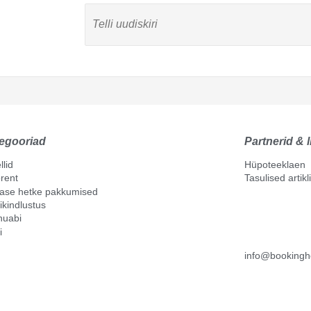
egooriad
Partnerid & l
llid
Hüpoteeklaen
rent
Tasulised artik
mase hetke pakkumised
ikindlustus
nuabi
i
info@bookingh