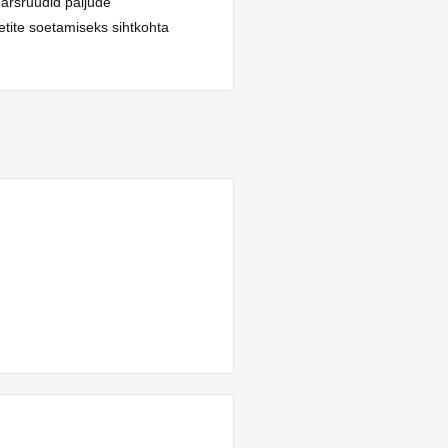
arsruudid paljude
etite soetamiseks sihtkohta