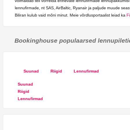
võimaldab teil võrrelda erinevate lennufirmade lennupakkumisi 
lennufirmade, nt SAS, AirBaltic, Ryanair ja paljude muude seast
Biliran kulub vaid mõni minut. Meie võrdlusportaalist leiad ka
Fi
Bookinghouse populaarsed lennupileti
Suunad
Riigid
Lennufirmad
Suunad
Riigid
Lennufirmad