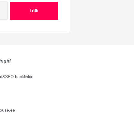
Telli
ingid
lid&SEO backlinkid
ouse.ee