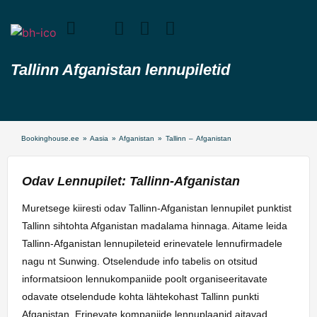
Tallinn Afganistan lennupiletid
Bookinghouse.ee
»
Aasia
»
Afganistan
»
Tallinn – Afganistan
Odav Lennupilet: Tallinn-Afganistan
Muretsege kiiresti odav Tallinn-Afganistan lennupilet punktist
Tallinn sihtohta Afganistan madalama hinnaga. Aitame leida
Tallinn-Afganistan lennupileteid erinevatele lennufirmadele
nagu nt Sunwing. Otselendude info tabelis on otsitud
informatsioon lennukompaniide poolt organiseeritavate
odavate otselendude kohta lähtekohast Tallinn punkti
Afganistan. Erinevate kompaniide lennuplaanid aitavad