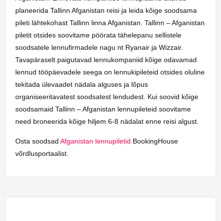
planeerida Tallinn Afganistan reisi ja leida kõige soodsama
pileti lähtekohast Tallinn linna Afganistan. Tallinn – Afganistan
piletit otsides soovitame pöörata tähelepanu sellistele
soodsatele lennufirmadele nagu nt Ryanair ja Wizzair.
Tavapäraselt paigutavad lennukompaniid kõige odavamad
lennud tööpäevadele seega on lennukipileteid otsides oluline
tekitada ülevaadet nädala alguses ja lõpus
organiseeritavatest soodsatest lendudest. Kui soovid kõige
soodsamaid Tallinn – Afganistan lennupileteid soovitame
need broneerida kõige hiljem 6-8 nädalat enne reisi algust.
Osta soodsad
Afganistan lennupiletid
BookingHouse
võrdlusportaalist.