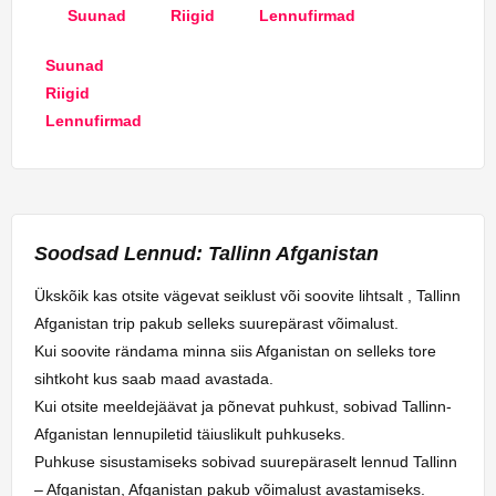
Suunad
Riigid
Lennufirmad
Suunad
Riigid
Lennufirmad
Soodsad Lennud: Tallinn Afganistan
Ükskõik kas otsite vägevat seiklust või soovite lihtsalt , Tallinn
Afganistan trip pakub selleks suurepärast võimalust.
Kui soovite rändama minna siis Afganistan on selleks tore
sihtkoht kus saab maad avastada.
Kui otsite meeldejäävat ja põnevat puhkust, sobivad Tallinn-
Afganistan lennupiletid täiuslikult puhkuseks.
Puhkuse sisustamiseks sobivad suurepäraselt lennud Tallinn
– Afganistan, Afganistan pakub võimalust avastamiseks.