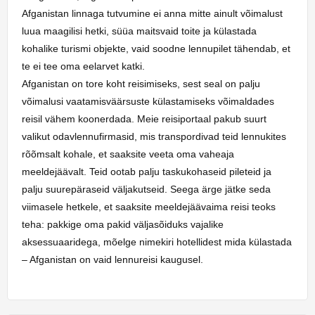
Afganistan linnaga tutvumine ei anna mitte ainult võimalust
luua maagilisi hetki, süüa maitsvaid toite ja külastada
kohalike turismi objekte, vaid soodne lennupilet tähendab, et
te ei tee oma eelarvet katki.
Afganistan on tore koht reisimiseks, sest seal on palju
võimalusi vaatamisväärsuste külastamiseks võimaldades
reisil vähem koonerdada. Meie reisiportaal pakub suurt
valikut odavlennufirmasid, mis transpordivad teid lennukites
rõõmsalt kohale, et saaksite veeta oma vaheaja
meeldejäävalt. Teid ootab palju taskukohaseid pileteid ja
palju suurepäraseid väljakutseid. Seega ärge jätke seda
viimasele hetkele, et saaksite meeldejäävaima reisi teoks
teha: pakkige oma pakid väljasõiduks vajalike
aksessuaaridega, mõelge nimekiri hotellidest mida külastada
– Afganistan on vaid lennureisi kaugusel.