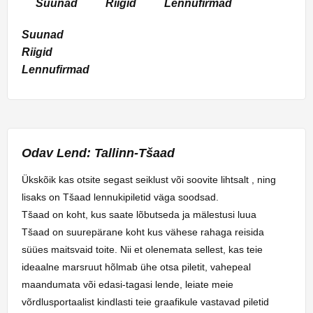
Suunad
Riigid
Lennufirmad
Suunad
Riigid
Lennufirmad
Odav Lend: Tallinn-Tšaad
Ükskõik kas otsite segast seiklust või soovite lihtsalt , ning
lisaks on Tšaad lennukipiletid väga soodsad.
Tšaad on koht, kus saate lõbutseda ja mälestusi luua
Tšaad on suurepärane koht kus vähese rahaga reisida
süües maitsvaid toite. Nii et olenemata sellest, kas teie
ideaalne marsruut hõlmab ühe otsa piletit, vahepeal
maandumata või edasi-tagasi lende, leiate meie
võrdlusportaalist kindlasti teie graafikule vastavad piletid