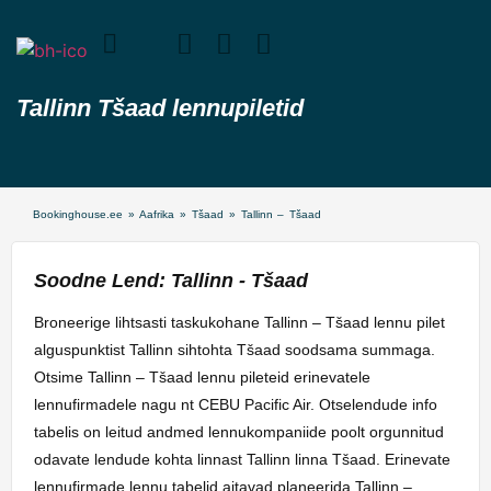
Tallinn Tšaad lennupiletid
Bookinghouse.ee
»
Aafrika
»
Tšaad
»
Tallinn – Tšaad
Soodne Lend: Tallinn - Tšaad
Broneerige lihtsasti taskukohane Tallinn – Tšaad lennu pilet
alguspunktist Tallinn sihtohta Tšaad soodsama summaga.
Otsime Tallinn – Tšaad lennu pileteid erinevatele
lennufirmadele nagu nt CEBU Pacific Air. Otselendude info
tabelis on leitud andmed lennukompaniide poolt orgunnitud
odavate lendude kohta linnast Tallinn linna Tšaad. Erinevate
lennufirmade lennu tabelid aitavad planeerida Tallinn –