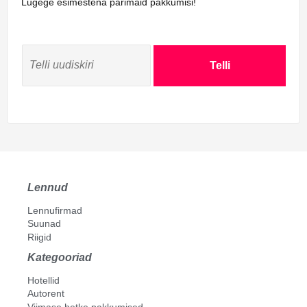
Lugege esimestena parimaid pakkumisi!
Telli
Lennud
Lennufirmad
Suunad
Riigid
Kategooriad
Hotellid
Autorent
Viimase hetke pakkumised