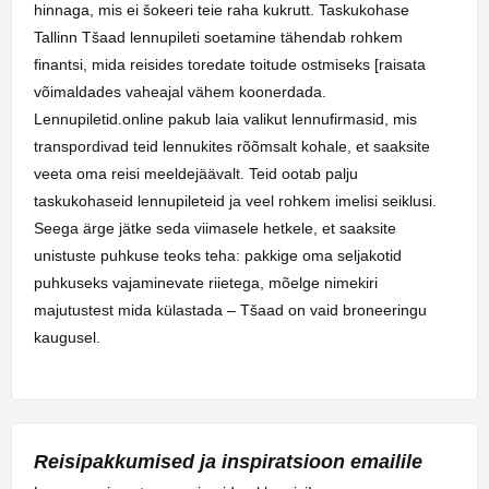
hinnaga, mis ei šokeeri teie raha kukrutt. Taskukohase
Tallinn Tšaad lennupileti soetamine tähendab rohkem
finantsi, mida reisides toredate toitude ostmiseks [raisata
võimaldades vaheajal vähem koonerdada.
Lennupiletid.online pakub laia valikut lennufirmasid, mis
transpordivad teid lennukites rõõmsalt kohale, et saaksite
veeta oma reisi meeldejäävalt. Teid ootab palju
taskukohaseid lennupileteid ja veel rohkem imelisi seiklusi.
Seega ärge jätke seda viimasele hetkele, et saaksite
unistuste puhkuse teoks teha: pakkige oma seljakotid
puhkuseks vajaminevate riietega, mõelge nimekiri
majutustest mida külastada – Tšaad on vaid broneeringu
kaugusel.
Reisipakkumised ja inspiratsioon emailile