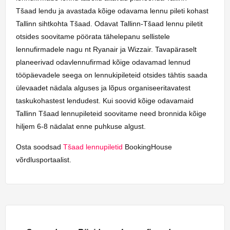
Tšaad lendu ja avastada kõige odavama lennu pileti kohast
Tallinn sihtkohta Tšaad. Odavat Tallinn-Tšaad lennu piletit
otsides soovitame pöörata tähelepanu sellistele
lennufirmadele nagu nt Ryanair ja Wizzair. Tavapäraselt
planeerivad odavlennufirmad kõige odavamad lennud
tööpäevadele seega on lennukipileteid otsides tähtis saada
ülevaadet nädala alguses ja lõpus organiseeritavatest
taskukohastest lendudest. Kui soovid kõige odavamaid
Tallinn Tšaad lennupileteid soovitame need bronnida kõige
hiljem 6-8 nädalat enne puhkuse algust.
Osta soodsad
Tšaad lennupiletid
BookingHouse
võrdlusportaalist.