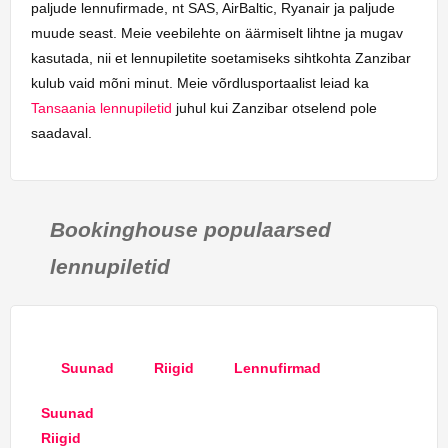
paljude lennufirmade, nt SAS, AirBaltic, Ryanair ja paljude
muude seast. Meie veebilehte on äärmiselt lihtne ja mugav
kasutada, nii et lennupiletite soetamiseks sihtkohta Zanzibar
kulub vaid mõni minut. Meie võrdlusportaalist leiad ka
Tansaania lennupiletid
juhul kui Zanzibar otselend pole
saadaval.
Bookinghouse populaarsed
lennupiletid
Suunad
Riigid
Lennufirmad
Suunad
Riigid