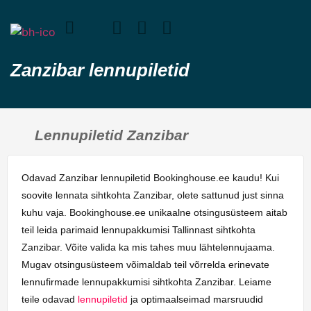
Zanzibar lennupiletid
Lennupiletid Zanzibar
Odavad Zanzibar lennupiletid Bookinghouse.ee kaudu! Kui
soovite lennata sihtkohta Zanzibar, olete sattunud just sinna
kuhu vaja. Bookinghouse.ee unikaalne otsingusüsteem aitab
teil leida parimaid lennupakkumisi Tallinnast sihtkohta
Zanzibar. Võite valida ka mis tahes muu lähtelennujaama.
Mugav otsingusüsteem võimaldab teil võrrelda erinevate
lennufirmade lennupakkumisi sihtkohta Zanzibar. Leiame
teile odavad
lennupiletid
ja optimaalseimad marsruudid