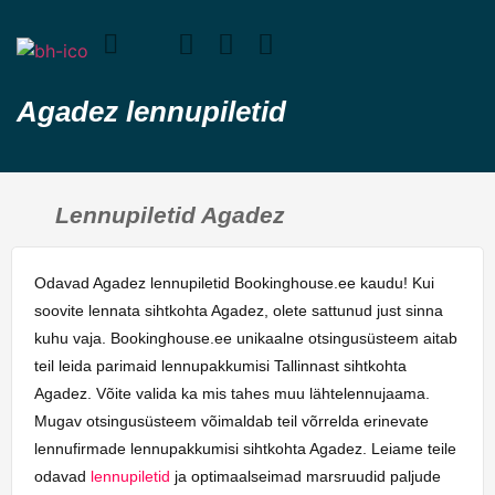
Agadez lennupiletid
Lennupiletid Agadez
Odavad Agadez lennupiletid Bookinghouse.ee kaudu! Kui
soovite lennata sihtkohta Agadez, olete sattunud just sinna
kuhu vaja. Bookinghouse.ee unikaalne otsingusüsteem aitab
teil leida parimaid lennupakkumisi Tallinnast sihtkohta
Agadez. Võite valida ka mis tahes muu lähtelennujaama.
Mugav otsingusüsteem võimaldab teil võrrelda erinevate
lennufirmade lennupakkumisi sihtkohta Agadez. Leiame teile
odavad
lennupiletid
ja optimaalseimad marsruudid paljude