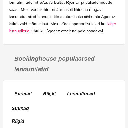
lennufirmade, nt SAS, AirBaltic, Ryanair ja paljude muude
seast. Meie veebilehte on äärmiselt lihtne ja mugav
kasutada, nii et lennupiletite soetamiseks sihtkohta Agadez
kulub vaid mõni minut. Meie võrdlusportaalist leiad ka
Niger
lennupiletid
juhul kui Agadez otselend pole saadaval.
Bookinghouse populaarsed
lennupiletid
Suunad
Riigid
Lennufirmad
Suunad
Riigid