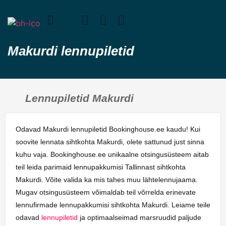
Makurdi lennupiletid
Lennupiletid Makurdi
Odavad Makurdi lennupiletid Bookinghouse.ee kaudu! Kui
soovite lennata sihtkohta Makurdi, olete sattunud just sinna
kuhu vaja. Bookinghouse.ee unikaalne otsingusüsteem aitab
teil leida parimaid lennupakkumisi Tallinnast sihtkohta
Makurdi. Võite valida ka mis tahes muu lähtelennujaama.
Mugav otsingusüsteem võimaldab teil võrrelda erinevate
lennufirmade lennupakkumisi sihtkohta Makurdi. Leiame teile
odavad
lennupiletid
ja optimaalseimad marsruudid paljude