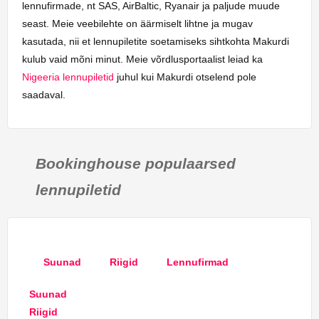
lennufirmade, nt SAS, AirBaltic, Ryanair ja paljude muude
seast. Meie veebilehte on äärmiselt lihtne ja mugav
kasutada, nii et lennupiletite soetamiseks sihtkohta Makurdi
kulub vaid mõni minut. Meie võrdlusportaalist leiad ka
Nigeeria lennupiletid
juhul kui Makurdi otselend pole
saadaval.
Bookinghouse populaarsed
lennupiletid
Suunad
Riigid
Lennufirmad
Suunad
Riigid