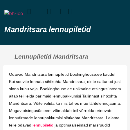
Mandritsara lennupiletid
Lennupiletid Mandritsara
Odavad Mandritsara lennupiletid Bookinghouse.ee kaudu!
Kui soovite lennata sihtkohta Mandritsara, olete sattunud just
sinna kuhu vaja. Bookinghouse.ee unikaalne otsingusüsteem
aitab teil leida parimaid lennupakkumisi Tallinnast sihtkohta
Mandritsara. Võite valida ka mis tahes muu lähtelennujaama.
Mugav otsingusüsteem võimaldab teil võrrelda erinevate
lennufirmade lennupakkumisi sihtkohta Mandritsara. Leiame
teile odavad
lennupiletid
ja optimaalseimad marsruudid