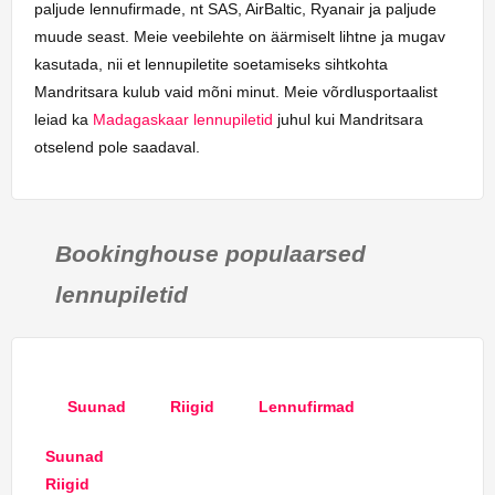
paljude lennufirmade, nt SAS, AirBaltic, Ryanair ja paljude
muude seast. Meie veebilehte on äärmiselt lihtne ja mugav
kasutada, nii et lennupiletite soetamiseks sihtkohta
Mandritsara kulub vaid mõni minut. Meie võrdlusportaalist
leiad ka
Madagaskaar lennupiletid
juhul kui Mandritsara
otselend pole saadaval.
Bookinghouse populaarsed
lennupiletid
Suunad
Riigid
Lennufirmad
Suunad
Riigid