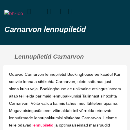
Carnarvon lennupiletid
Lennupiletid Carnarvon
Odavad Carnarvon lennupiletid Bookinghouse.ee kaudu! Kui
soovite lennata sihtkohta Carnarvon, olete sattunud just
sinna kuhu vaja. Bookinghouse.ee unikaalne otsingusüsteem
aitab teil leida parimaid lennupakkumisi Tallinnast sihtkohta
Carnarvon. Võite valida ka mis tahes muu lähtelennujaama.
Mugav otsingusüsteem võimaldab teil võrrelda erinevate
lennufirmade lennupakkumisi sihtkohta Carnarvon. Leiame
teile odavad
lennupiletid
ja optimaalseimad marsruudid