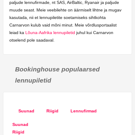
paljude lennufirmade, nt SAS, AirBaltic, Ryanair ja paljude
muude seast. Meie veebilehte on äärmiselt lihtne ja mugav
kasutada, nii et lennupiletite soetamiseks sihtkohta
Carnarvon kulub vaid mõni minut. Meie võrdlusportaalist
leiad ka
Lõuna-Aafrika lennupiletid
juhul kui Carnarvon
otselend pole saadaval.
Bookinghouse populaarsed
lennupiletid
Suunad
Riigid
Lennufirmad
Suunad
Riigid