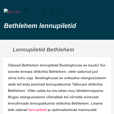
Bethlehem lennupiletid
Lennupiletid Bethlehem
Odavad Bethlehem lennupiletid Bookinghouse.ee kaudu! Kui
soovite lennata sihtkohta Bethlehem, olete sattunud just
sinna kuhu vaja. Bookinghouse.ee unikaalne otsingusüsteem
aitab teil leida parimaid lennupakkumisi Tallinnast sihtkohta
Bethlehem. Võite valida ka mis tahes muu lähtelennujaama.
Mugav otsingusüsteem võimaldab teil võrrelda erinevate
lennufirmade lennupakkumisi sihtkohta Bethlehem. Leiame
teile odavad
lennupiletid
ja optimaalseimad marsruudid