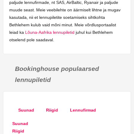
paljude lennufirmade, nt SAS, AirBaltic, Ryanair ja paljude
muude seast. Meie veebilehte on äärmiselt lihtne ja mugav
kasutada, nii et lennupiletite soetamiseks sihtkohta
Bethlehem kulub vaid mõni minut. Meie võrdlusportaalist
leiad ka
Lõuna-Aafrika lennupiletid
juhul kui Bethlehem
otselend pole saadaval.
Bookinghouse populaarsed
lennupiletid
Suunad
Riigid
Lennufirmad
Suunad
Riigid