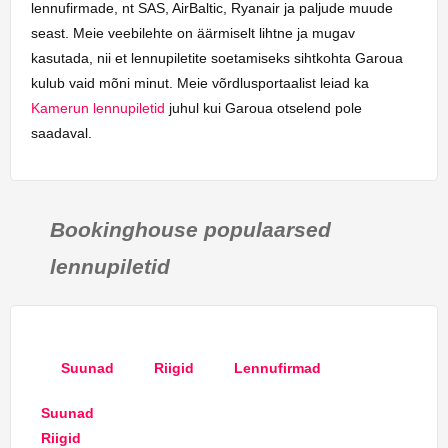
lennufirmade, nt SAS, AirBaltic, Ryanair ja paljude muude
seast. Meie veebilehte on äärmiselt lihtne ja mugav
kasutada, nii et lennupiletite soetamiseks sihtkohta Garoua
kulub vaid mõni minut. Meie võrdlusportaalist leiad ka
Kamerun lennupiletid
juhul kui Garoua otselend pole
saadaval.
Bookinghouse populaarsed
lennupiletid
Suunad
Riigid
Lennufirmad
Suunad
Riigid