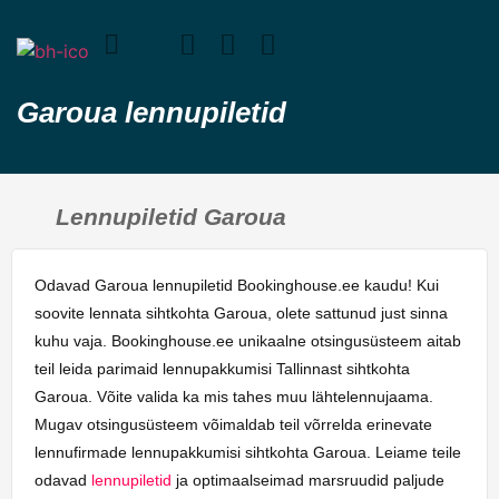
Garoua lennupiletid
Lennupiletid Garoua
Odavad Garoua lennupiletid Bookinghouse.ee kaudu! Kui
soovite lennata sihtkohta Garoua, olete sattunud just sinna
kuhu vaja. Bookinghouse.ee unikaalne otsingusüsteem aitab
teil leida parimaid lennupakkumisi Tallinnast sihtkohta
Garoua. Võite valida ka mis tahes muu lähtelennujaama.
Mugav otsingusüsteem võimaldab teil võrrelda erinevate
lennufirmade lennupakkumisi sihtkohta Garoua. Leiame teile
odavad
lennupiletid
ja optimaalseimad marsruudid paljude