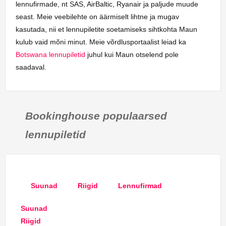
lennufirmade, nt SAS, AirBaltic, Ryanair ja paljude muude
seast. Meie veebilehte on äärmiselt lihtne ja mugav
kasutada, nii et lennupiletite soetamiseks sihtkohta Maun
kulub vaid mõni minut. Meie võrdlusportaalist leiad ka
Botswana lennupiletid
juhul kui Maun otselend pole
saadaval.
Bookinghouse populaarsed
lennupiletid
Suunad
Riigid
Lennufirmad
Suunad
Riigid