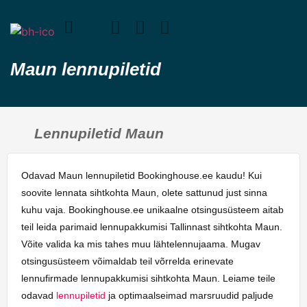
Maun lennupiletid
Lennupiletid Maun
Odavad Maun lennupiletid Bookinghouse.ee kaudu! Kui
soovite lennata sihtkohta Maun, olete sattunud just sinna
kuhu vaja. Bookinghouse.ee unikaalne otsingusüsteem aitab
teil leida parimaid lennupakkumisi Tallinnast sihtkohta Maun.
Võite valida ka mis tahes muu lähtelennujaama. Mugav
otsingusüsteem võimaldab teil võrrelda erinevate
lennufirmade lennupakkumisi sihtkohta Maun. Leiame teile
odavad
lennupiletid
ja optimaalseimad marsruudid paljude