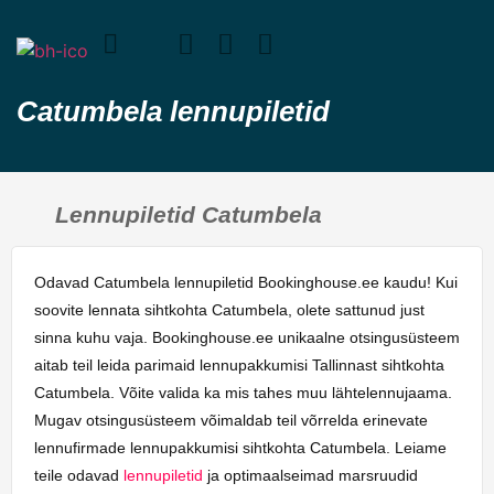
Catumbela lennupiletid
Lennupiletid Catumbela
Odavad Catumbela lennupiletid Bookinghouse.ee kaudu! Kui
soovite lennata sihtkohta Catumbela, olete sattunud just
sinna kuhu vaja. Bookinghouse.ee unikaalne otsingusüsteem
aitab teil leida parimaid lennupakkumisi Tallinnast sihtkohta
Catumbela. Võite valida ka mis tahes muu lähtelennujaama.
Mugav otsingusüsteem võimaldab teil võrrelda erinevate
lennufirmade lennupakkumisi sihtkohta Catumbela. Leiame
teile odavad
lennupiletid
ja optimaalseimad marsruudid