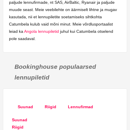
paljude lennufirmade, nt SAS, AirBaltic, Ryanair ja paljude
muude seast. Meie veebilehte on äärmiselt lihtne ja mugav
kasutada, nii et lennupiletite soetamiseks sihtkohta
Catumbela kulub vaid mõni minut. Meie võrdlusportaalist
leiad ka
Angola lennupiletid
juhul kui Catumbela otselend
pole saadaval.
Bookinghouse populaarsed
lennupiletid
Suunad
Riigid
Lennufirmad
Suunad
Riigid