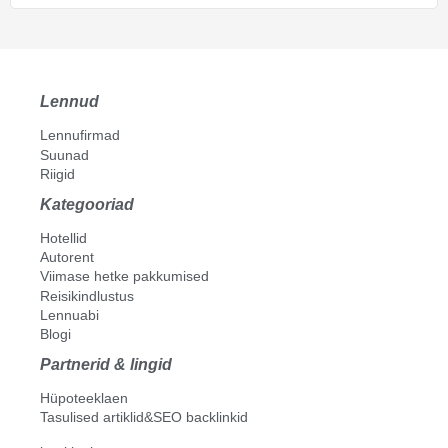
Lennud
Lennufirmad
Suunad
Riigid
Kategooriad
Hotellid
Autorent
Viimase hetke pakkumised
Reisikindlustus
Lennuabi
Blogi
Partnerid & lingid
Hüpoteeklaen
Tasulised artiklid&SEO backlinkid