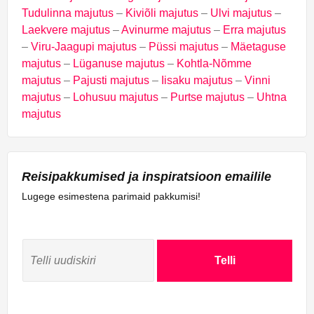
Tudulinna majutus
–
Kiviõli majutus
–
Ulvi majutus
–
Laekvere majutus
–
Avinurme majutus
–
Erra majutus
–
Viru-Jaagupi majutus
–
Püssi majutus
–
Mäetaguse
majutus
–
Lüganuse majutus
–
Kohtla-Nõmme
majutus
–
Pajusti majutus
–
Iisaku majutus
–
Vinni
majutus
–
Lohusuu majutus
–
Purtse majutus
–
Uhtna
majutus
Reisipakkumised ja inspiratsioon emailile
Lugege esimestena parimaid pakkumisi!
Telli