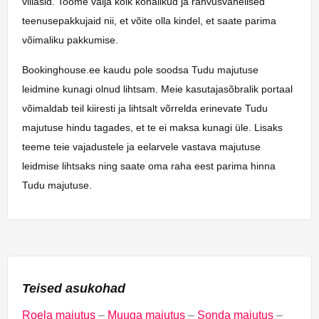
villasid. Toome välja kõik kohalikud ja rahvusvahelised
teenusepakkujaid nii, et võite olla kindel, et saate parima
võimaliku pakkumise.
Bookinghouse.ee kaudu pole soodsa Tudu majutuse
leidmine kunagi olnud lihtsam. Meie kasutajasõbralik portaal
võimaldab teil kiiresti ja lihtsalt võrrelda erinevate Tudu
majutuse hindu tagades, et te ei maksa kunagi üle. Lisaks
teeme teie vajadustele ja eelarvele vastava majutuse
leidmise lihtsaks ning saate oma raha eest parima hinna
Tudu majutuse.
Teised asukohad
Roela majutus
–
Muuga majutus
–
Sonda majutus
–