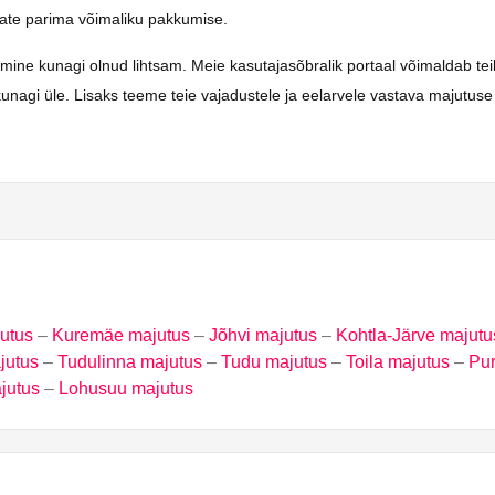
saate parima võimaliku pakkumise.
kunagi olnud lihtsam. Meie kasutajasõbralik portaal võimaldab teil kii
nagi üle. Lisaks teeme teie vajadustele ja eelarvele vastava majutuse 
utus
–
Kuremäe majutus
–
Jõhvi majutus
–
Kohtla-Järve majutu
jutus
–
Tudulinna majutus
–
Tudu majutus
–
Toila majutus
–
Pur
jutus
–
Lohusuu majutus