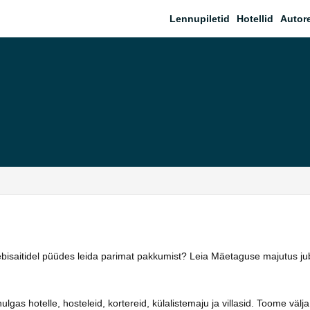
Lennupiletid
Hotellid
Autor
eebisaitidel püüdes leida parimat pakkumist? Leia Mäetaguse majutus j
as hotelle, hosteleid, kortereid, külalistemaju ja villasid. Toome välja