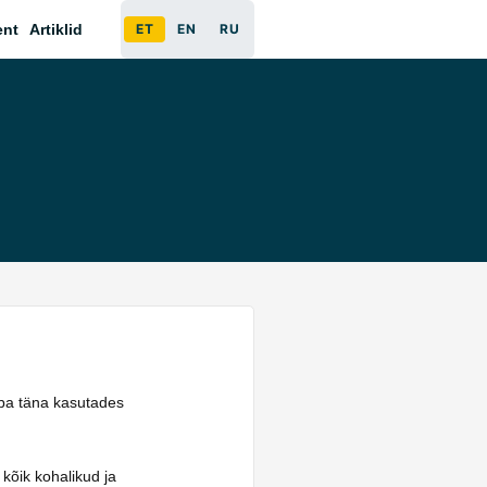
ent
Artiklid
ET
EN
RU
uba täna kasutades
 kõik kohalikud ja