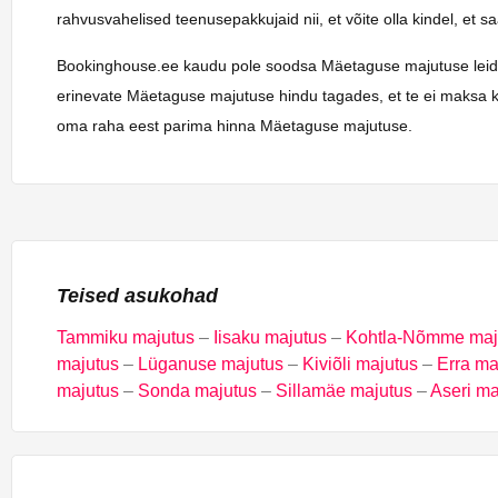
rahvusvahelised teenusepakkujaid nii, et võite olla kindel, et 
Bookinghouse.ee kaudu pole soodsa Mäetaguse majutuse leidmine 
erinevate Mäetaguse majutuse hindu tagades, et te ei maksa ku
oma raha eest parima hinna Mäetaguse majutuse.
Teised asukohad
Tammiku majutus
–
Iisaku majutus
–
Kohtla-Nõmme maj
majutus
–
Lüganuse majutus
–
Kiviõli majutus
–
Erra ma
majutus
–
Sonda majutus
–
Sillamäe majutus
–
Aseri ma