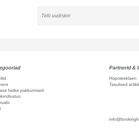
egooriad
Partnerid & l
llid
Hüpoteeklaen
rent
Tasulised artik
mase hetke pakkumised
ikindlustus
nuabi
i
info@bookingh