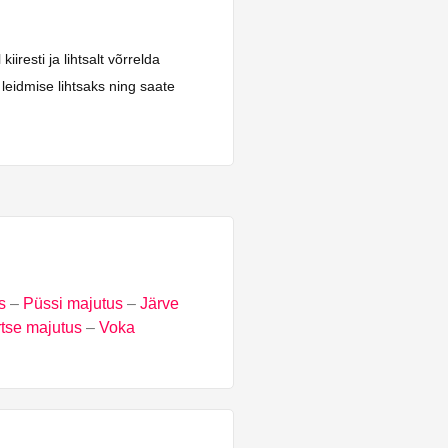
resti ja lihtsalt võrrelda
leidmise lihtsaks ning saate
s
–
Püssi majutus
–
Järve
tse majutus
–
Voka