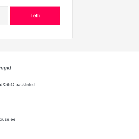
Telli
ingid
lid&SEO backlinkid
ouse.ee