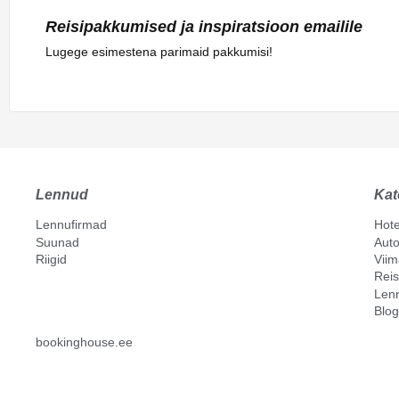
Reisipakkumised ja inspiratsioon emailile
Lugege esimestena parimaid pakkumisi!
Lennud
Kat
Lennufirmad
Hote
Suunad
Auto
Riigid
Vii
Reis
Len
Blog
bookinghouse.ee