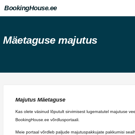
BookingHouse.ee
Mäetaguse majutus
Majutus Mäetaguse
Kas olete väsinud lõputult sirvimisest lugematutel majutuse v
BookingHouse.ee võrdlusportaali.
Meie portaal võrdleb paljude majutuspakkujate pakkumisi sealhulg