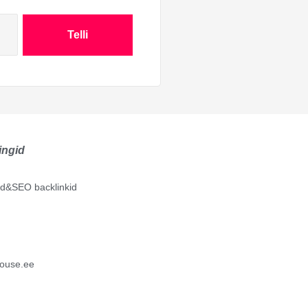
Telli
ingid
lid&SEO backlinkid
ouse.ee