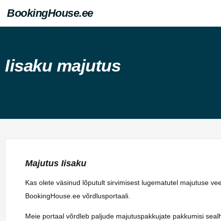
BookingHouse.ee
Iisaku majutus
Majutus Iisaku
Kas olete väsinud lõputult sirvimisest lugematutel majutuse ve
BookingHouse.ee võrdlusportaali.
Meie portaal võrdleb paljude majutuspakkujate pakkumisi sealhulg