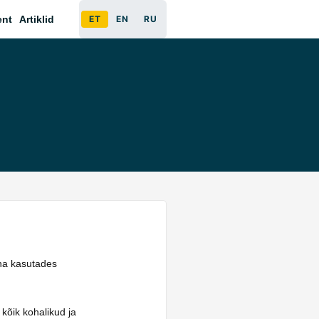
ent
Artiklid
ET
EN
RU
äna kasutades
 kõik kohalikud ja