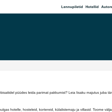
Lennupiletid
Hotellid
Autor
ebisaitidel püüdes leida parimat pakkumist? Leia Iisaku majutus juba t
as hotelle, hosteleid, kortereid, külalistemaju ja villasid. Toome välja