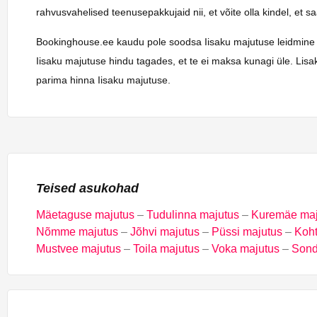
rahvusvahelised teenusepakkujaid nii, et võite olla kindel, et 
Bookinghouse.ee kaudu pole soodsa Iisaku majutuse leidmine kuna
Iisaku majutuse hindu tagades, et te ei maksa kunagi üle. Lisa
parima hinna Iisaku majutuse.
Teised asukohad
Mäetaguse majutus
–
Tudulinna majutus
–
Kuremäe maj
Nõmme majutus
–
Jõhvi majutus
–
Püssi majutus
–
Koht
Mustvee majutus
–
Toila majutus
–
Voka majutus
–
Sond