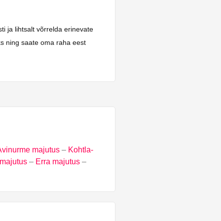
 ja lihtsalt võrrelda erinevate
aks ning saate oma raha eest
Avinurme majutus
–
Kohtla-
majutus
–
Erra majutus
–