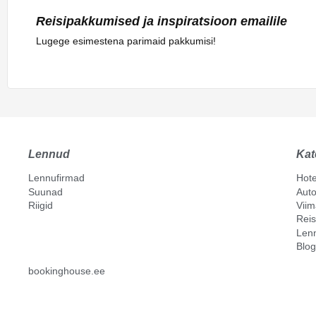
Reisipakkumised ja inspiratsioon emailile
Lugege esimestena parimaid pakkumisi!
Lennud
Kat
Lennufirmad
Hote
Suunad
Auto
Riigid
Vii
Reis
Len
Blog
bookinghouse.ee