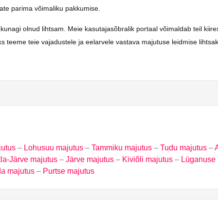
saate parima võimaliku pakkumise.
gi olnud lihtsam. Meie kasutajasõbralik portaal võimaldab teil kiiresti
ks teeme teie vajadustele ja eelarvele vastava majutuse leidmise lihts
utus
–
Lohusuu majutus
–
Tammiku majutus
–
Tudu majutus
–
la-Järve majutus
–
Järve majutus
–
Kiviõli majutus
–
Lüganuse 
a majutus
–
Purtse majutus