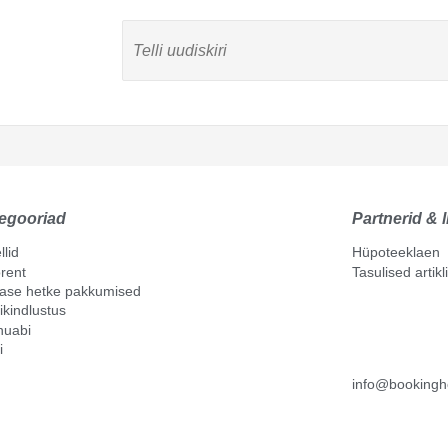
egooriad
Partnerid & l
llid
Hüpoteeklaen
rent
Tasulised artik
mase hetke pakkumised
ikindlustus
nuabi
i
info@bookingh