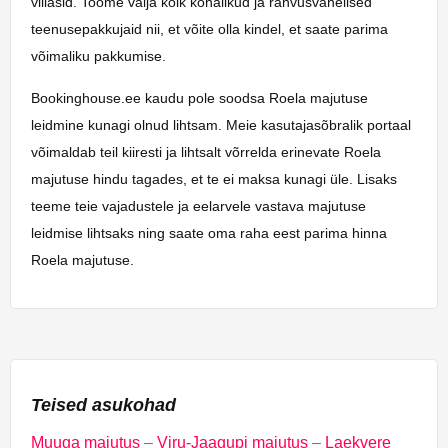
villasid. Toome välja kõik kohalikud ja rahvusvahelised
teenusepakkujaid nii, et võite olla kindel, et saate parima
võimaliku pakkumise.
Bookinghouse.ee kaudu pole soodsa Roela majutuse
leidmine kunagi olnud lihtsam. Meie kasutajasõbralik portaal
võimaldab teil kiiresti ja lihtsalt võrrelda erinevate Roela
majutuse hindu tagades, et te ei maksa kunagi üle. Lisaks
teeme teie vajadustele ja eelarvele vastava majutuse
leidmise lihtsaks ning saate oma raha eest parima hinna
Roela majutuse.
Teised asukohad
Muuga majutus
–
Viru-Jaagupi majutus
–
Laekvere