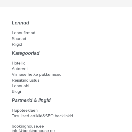
Lennud
Lennufirmad
Suunad
Riigid
Kategooriad
Hotellid
Autorent
Viimase hetke pakkumised
Reisikindlustus
Lennuabi
Blogi
Partnerid & lingid
Hüpoteeklaen
Tasulised artiklid&SEO backlinkid
bookinghouse.ee
info@bookinghouse.ee