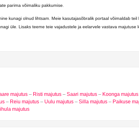
saate parima võimaliku pakkumise.
unagi olnud lihtsam. Meie kasutajasõbralik portaal võimaldab teil kiir
agi üle. Lisaks teeme teie vajadustele ja eelarvele vastava majutuse l
aare majutus
–
Risti majutus
–
Saari majutus
–
Koonga majutus
us
–
Reiu majutus
–
Uulu majutus
–
Silla majutus
–
Paikuse ma
ihula majutus