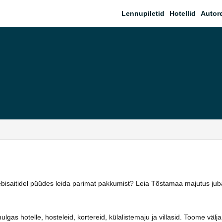
Lennupiletid
Hotellid
Autor
eebisaitidel püüdes leida parimat pakkumist? Leia Tõstamaa majutus ju
as hotelle, hosteleid, kortereid, külalistemaju ja villasid. Toome välja