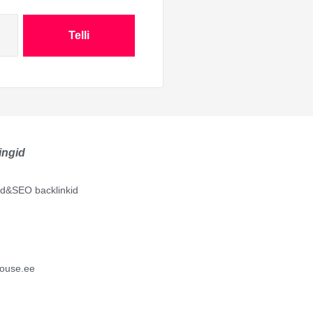
Telli
ingid
lid&SEO backlinkid
ouse.ee