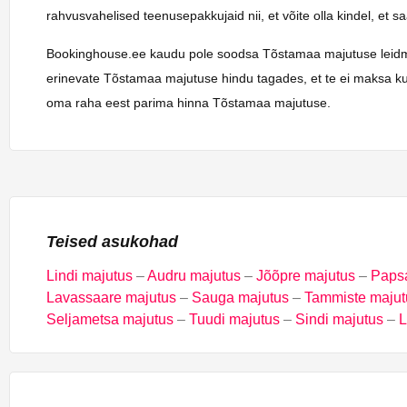
rahvusvahelised teenusepakkujaid nii, et võite olla kindel, et 
Bookinghouse.ee kaudu pole soodsa Tõstamaa majutuse leidmine k
erinevate Tõstamaa majutuse hindu tagades, et te ei maksa kun
oma raha eest parima hinna Tõstamaa majutuse.
Teised asukohad
Lindi majutus
–
Audru majutus
–
Jõõpre majutus
–
Paps
Lavassaare majutus
–
Sauga majutus
–
Tammiste majut
Seljametsa majutus
–
Tuudi majutus
–
Sindi majutus
–
L