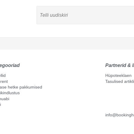
egooriad
Partnerid & l
llid
Hüpoteeklaen
rent
Tasulised artik
mase hetke pakkumised
ikindlustus
nuabi
i
info@bookingh