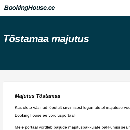
BookingHouse.ee
Tõstamaa majutus
Majutus Tõstamaa
Kas olete väsinud lõputult sirvimisest lugematutel majutuse v
BookingHouse.ee võrdlusportaali.
Meie portaal võrdleb paljude majutuspakkujate pakkumisi sealhulg