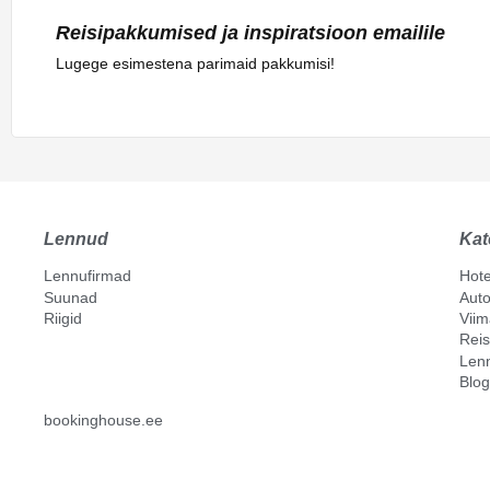
Reisipakkumised ja inspiratsioon emailile
Lugege esimestena parimaid pakkumisi!
Lennud
Kat
Lennufirmad
Hote
Suunad
Auto
Riigid
Vii
Reis
Len
Blog
bookinghouse.ee