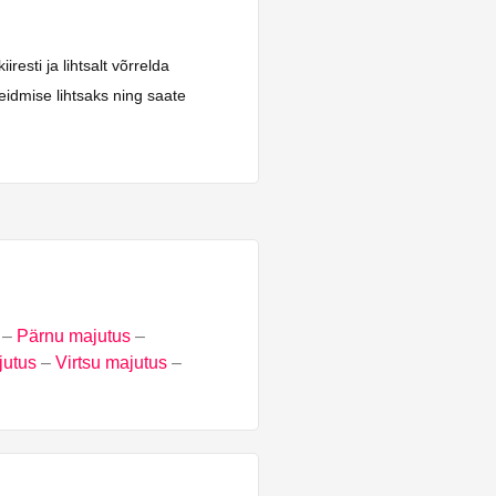
esti ja lihtsalt võrrelda
eidmise lihtsaks ning saate
–
Pärnu majutus
–
jutus
–
Virtsu majutus
–