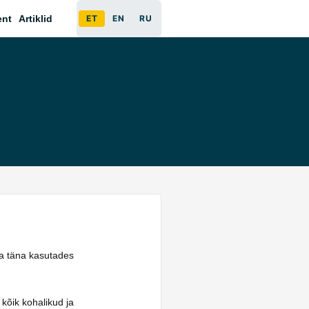
ent
Artiklid
ET
EN
RU
ba täna kasutades
 kõik kohalikud ja