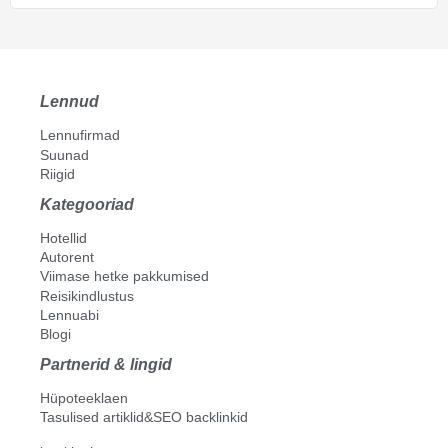
Lennud
Lennufirmad
Suunad
Riigid
Kategooriad
Hotellid
Autorent
Viimase hetke pakkumised
Reisikindlustus
Lennuabi
Blogi
Partnerid & lingid
Hüpoteeklaen
Tasulised artiklid&SEO backlinkid