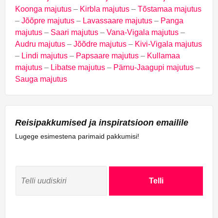
Koonga majutus
–
Kirbla majutus
–
Tõstamaa majutus
–
Jõõpre majutus
–
Lavassaare majutus
–
Panga
majutus
–
Saari majutus
–
Vana-Vigala majutus
–
Audru majutus
–
Jõõdre majutus
–
Kivi-Vigala majutus
–
Lindi majutus
–
Papsaare majutus
–
Kullamaa
majutus
–
Libatse majutus
–
Pärnu-Jaagupi majutus
–
Sauga majutus
Reisipakkumised ja inspiratsioon emailile
Lugege esimestena parimaid pakkumisi!
Telli