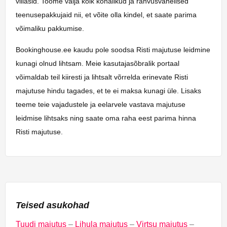
villasid. Toome välja kõik kohalikud ja rahvusvahelised
teenusepakkujaid nii, et võite olla kindel, et saate parima
võimaliku pakkumise.
Bookinghouse.ee kaudu pole soodsa Risti majutuse leidmine
kunagi olnud lihtsam. Meie kasutajasõbralik portaal
võimaldab teil kiiresti ja lihtsalt võrrelda erinevate Risti
majutuse hindu tagades, et te ei maksa kunagi üle. Lisaks
teeme teie vajadustele ja eelarvele vastava majutuse
leidmise lihtsaks ning saate oma raha eest parima hinna
Risti majutuse.
Teised asukohad
Tuudi majutus
–
Lihula majutus
–
Virtsu majutus
–