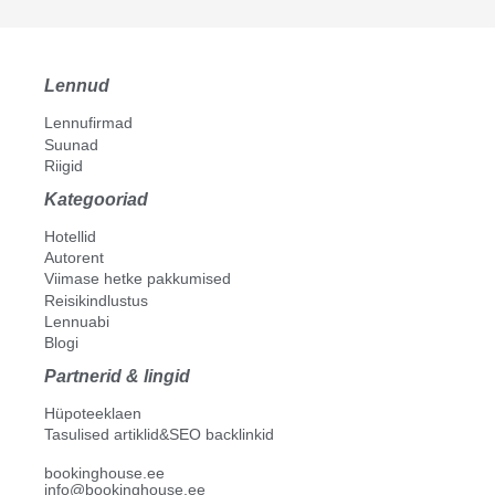
Lennud
Lennufirmad
Suunad
Riigid
Kategooriad
Hotellid
Autorent
Viimase hetke pakkumised
Reisikindlustus
Lennuabi
Blogi
Partnerid & lingid
Hüpoteeklaen
Tasulised artiklid&SEO backlinkid
bookinghouse.ee
info@bookinghouse.ee