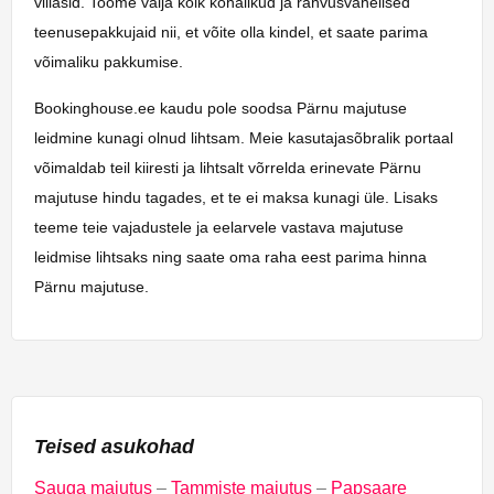
villasid. Toome välja kõik kohalikud ja rahvusvahelised
teenusepakkujaid nii, et võite olla kindel, et saate parima
võimaliku pakkumise.
Bookinghouse.ee kaudu pole soodsa Pärnu majutuse
leidmine kunagi olnud lihtsam. Meie kasutajasõbralik portaal
võimaldab teil kiiresti ja lihtsalt võrrelda erinevate Pärnu
majutuse hindu tagades, et te ei maksa kunagi üle. Lisaks
teeme teie vajadustele ja eelarvele vastava majutuse
leidmise lihtsaks ning saate oma raha eest parima hinna
Pärnu majutuse.
Teised asukohad
Sauga majutus
–
Tammiste majutus
–
Papsaare