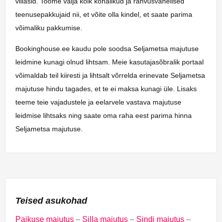
villasid. Toome välja kõik kohalikud ja rahvusvahelised
teenusepakkujaid nii, et võite olla kindel, et saate parima
võimaliku pakkumise.
Bookinghouse.ee kaudu pole soodsa Seljametsa majutuse
leidmine kunagi olnud lihtsam. Meie kasutajasõbralik portaal
võimaldab teil kiiresti ja lihtsalt võrrelda erinevate Seljametsa
majutuse hindu tagades, et te ei maksa kunagi üle. Lisaks
teeme teie vajadustele ja eelarvele vastava majutuse
leidmise lihtsaks ning saate oma raha eest parima hinna
Seljametsa majutuse.
Teised asukohad
Paikuse majutus
–
Silla majutus
–
Sindi majutus
–