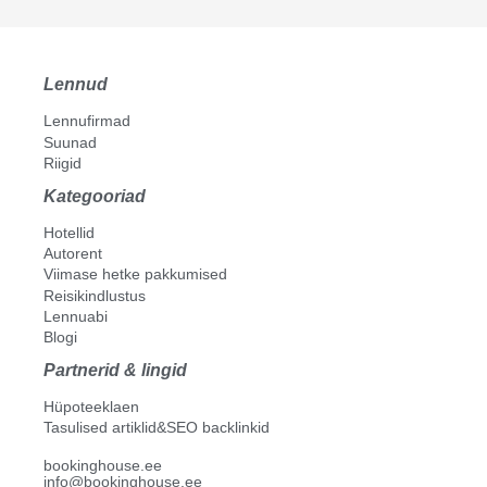
Lennud
Lennufirmad
Suunad
Riigid
Kategooriad
Hotellid
Autorent
Viimase hetke pakkumised
Reisikindlustus
Lennuabi
Blogi
Partnerid & lingid
Hüpoteeklaen
Tasulised artiklid&SEO backlinkid
bookinghouse.ee
info@bookinghouse.ee