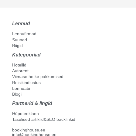
Lennud
Lennufirmad
Suunad
Riigid
Kategooriad
Hotellid
Autorent
Viimase hetke pakkumised
Reisikindlustus
Lennuabi
Blogi
Partnerid & lingid
Hüpoteeklaen
Tasulised artiklid&SEO backlinkid
bookinghouse.ee
info@bookinghouse.ee