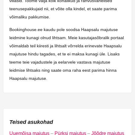
villasid. Toome välja kõik kohalikud ja rahvusvahelised
teenusepakkujaid nii, et võite olla kindel, et saate parima
võimaliku pakkumise.
Bookinghouse.ee kaudu pole soodsa Haapsalu majutuse
leidmine kunagi olnud lihtsam. Meie kasutajasõbralik portaal
võimaldab teil kiiresti ja lihtsalt võrrelda erinevate Haapsalu
majutuse hindu tagades, et te ei maksa kunagi üle. Lisaks
teeme teie vajadustele ja eelarvele vastava majutuse
leidmise lihtsaks ning saate oma raha eest parima hinna
Haapsalu majutuse.
Teised asukohad
Uuemõisa majutus
–
Pürksi majutus
–
Jõõdre majutus