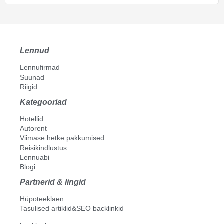
Lennud
Lennufirmad
Suunad
Riigid
Kategooriad
Hotellid
Autorent
Viimase hetke pakkumised
Reisikindlustus
Lennuabi
Blogi
Partnerid & lingid
Hüpoteeklaen
Tasulised artiklid&SEO backlinkid