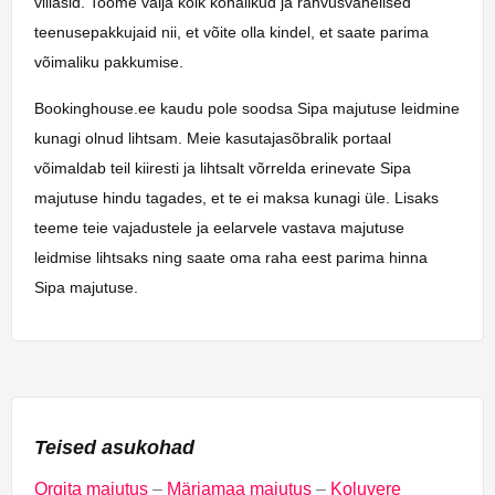
villasid. Toome välja kõik kohalikud ja rahvusvahelised
teenusepakkujaid nii, et võite olla kindel, et saate parima
võimaliku pakkumise.
Bookinghouse.ee kaudu pole soodsa Sipa majutuse leidmine
kunagi olnud lihtsam. Meie kasutajasõbralik portaal
võimaldab teil kiiresti ja lihtsalt võrrelda erinevate Sipa
majutuse hindu tagades, et te ei maksa kunagi üle. Lisaks
teeme teie vajadustele ja eelarvele vastava majutuse
leidmise lihtsaks ning saate oma raha eest parima hinna
Sipa majutuse.
Teised asukohad
Orgita majutus
–
Märjamaa majutus
–
Koluvere