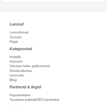
Lennud
Lennufirmad
Suunad
Riigid
Kategooriad
Hotellid
Autorent
Viimase hetke pakkumised
Reisikindlustus
Lennuabi
Blogi
Partnerid & lingid
Hüpoteeklaen
Tasulised artiklid&SEO backlinkid