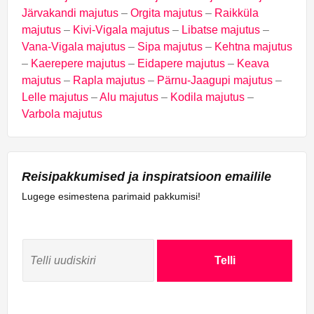
Järvakandi majutus
–
Orgita majutus
–
Raikküla
majutus
–
Kivi-Vigala majutus
–
Libatse majutus
–
Vana-Vigala majutus
–
Sipa majutus
–
Kehtna majutus
–
Kaerepere majutus
–
Eidapere majutus
–
Keava
majutus
–
Rapla majutus
–
Pärnu-Jaagupi majutus
–
Lelle majutus
–
Alu majutus
–
Kodila majutus
–
Varbola majutus
Reisipakkumised ja inspiratsioon emailile
Lugege esimestena parimaid pakkumisi!
Telli