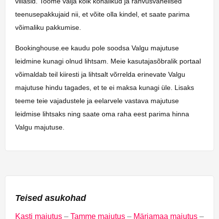
villasid. Toome välja kõik kohalikud ja rahvusvahelised
teenusepakkujaid nii, et võite olla kindel, et saate parima
võimaliku pakkumise.
Bookinghouse.ee kaudu pole soodsa Valgu majutuse
leidmine kunagi olnud lihtsam. Meie kasutajasõbralik portaal
võimaldab teil kiiresti ja lihtsalt võrrelda erinevate Valgu
majutuse hindu tagades, et te ei maksa kunagi üle. Lisaks
teeme teie vajadustele ja eelarvele vastava majutuse
leidmise lihtsaks ning saate oma raha eest parima hinna
Valgu majutuse.
Teised asukohad
Kasti majutus
–
Tamme majutus
–
Märjamaa majutus
–