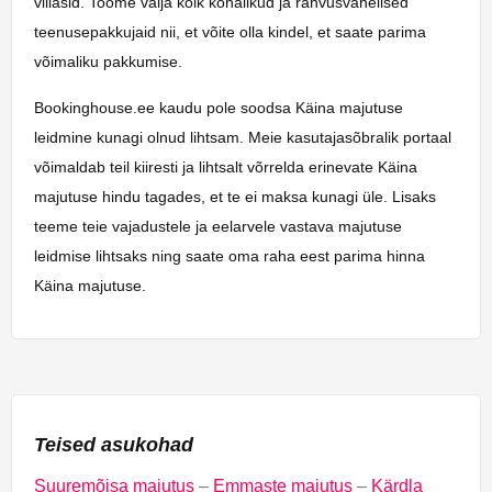
villasid. Toome välja kõik kohalikud ja rahvusvahelised
teenusepakkujaid nii, et võite olla kindel, et saate parima
võimaliku pakkumise.
Bookinghouse.ee kaudu pole soodsa Käina majutuse
leidmine kunagi olnud lihtsam. Meie kasutajasõbralik portaal
võimaldab teil kiiresti ja lihtsalt võrrelda erinevate Käina
majutuse hindu tagades, et te ei maksa kunagi üle. Lisaks
teeme teie vajadustele ja eelarvele vastava majutuse
leidmise lihtsaks ning saate oma raha eest parima hinna
Käina majutuse.
Teised asukohad
Suuremõisa majutus
–
Emmaste majutus
–
Kärdla