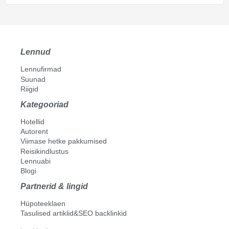
Lennud
Lennufirmad
Suunad
Riigid
Kategooriad
Hotellid
Autorent
Viimase hetke pakkumised
Reisikindlustus
Lennuabi
Blogi
Partnerid & lingid
Hüpoteeklaen
Tasulised artiklid&SEO backlinkid