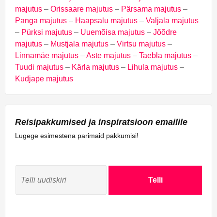
majutus
–
Orissaare majutus
–
Pärsama majutus
–
Panga majutus
–
Haapsalu majutus
–
Valjala majutus
–
Pürksi majutus
–
Uuemõisa majutus
–
Jõõdre
majutus
–
Mustjala majutus
–
Virtsu majutus
–
Linnamäe majutus
–
Aste majutus
–
Taebla majutus
–
Tuudi majutus
–
Kärla majutus
–
Lihula majutus
–
Kudjape majutus
Reisipakkumised ja inspiratsioon emailile
Lugege esimestena parimaid pakkumisi!
Telli