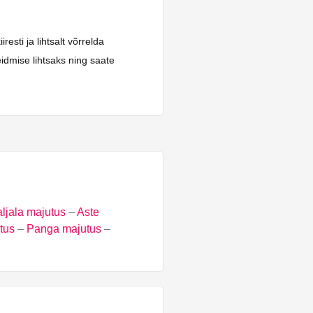
sti ja lihtsalt võrrelda
idmise lihtsaks ning saate
ljala majutus
–
Aste
tus
–
Panga majutus
–