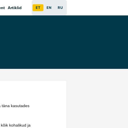
ent
Artiklid
ET
EN
RU
a täna kasutades
 kõik kohalikud ja