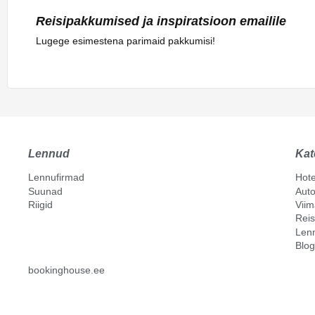
Reisipakkumised ja inspiratsioon emailile
Lugege esimestena parimaid pakkumisi!
Lennud
Kat
Lennufirmad
Hote
Suunad
Auto
Riigid
Vii
Reis
Len
Blog
bookinghouse.ee