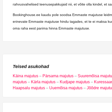
rahvusvahelised teenusepakkujaid nii, et võite olla kindel, et 
Bookinghouse.ee kaudu pole soodsa Emmaste majutuse leidmine ku
erinevate Emmaste majutuse hindu tagades, et te ei maksa kuna
oma raha eest parima hinna Emmaste majutuse.
Teised asukohad
Käina majutus
–
Pärsama majutus
–
Suuremõisa majut
majutus
–
Kärla majutus
–
Kudjape majutus
–
Kuressaar
Haapsalu majutus
–
Uuemõisa majutus
–
Jõõdre majut