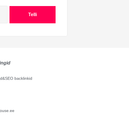
Telli
ingid
lid&SEO backlinkid
ouse.ee