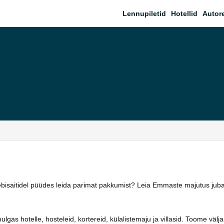
Lennupiletid
Hotellid
Autor
eebisaitidel püüdes leida parimat pakkumist? Leia Emmaste majutus jub
as hotelle, hosteleid, kortereid, külalistemaju ja villasid. Toome välja