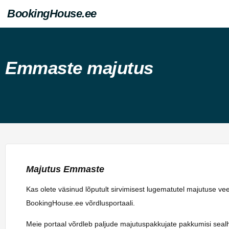
BookingHouse.ee
Emmaste majutus
Majutus Emmaste
Kas olete väsinud lõputult sirvimisest lugematutel majutuse v
BookingHouse.ee võrdlusportaali.
Meie portaal võrdleb paljude majutuspakkujate pakkumisi sealhulg