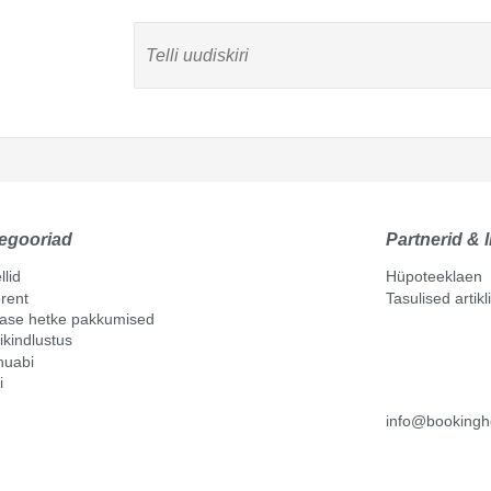
egooriad
Partnerid & l
llid
Hüpoteeklaen
rent
Tasulised artik
mase hetke pakkumised
ikindlustus
nuabi
i
info@bookingh