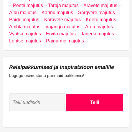
–
Peetri majutus
–
Tarbja majutus
–
Aravete majutus
–
Albu majutus
–
Karinu majutus
–
Sargvere majutus
–
Paide majutus
–
Käravete majutus
–
Koeru majutus
–
Ambla majutus
–
Vajangu majutus
–
Ardu majutus
–
Vyatsa majutus
–
Ervita majutus
–
Jäneda majutus
–
Lehtse majutus
–
Päinurme majutus
Reisipakkumised ja inspiratsioon emailile
Lugege esimestena parimaid pakkumisi!
Telli