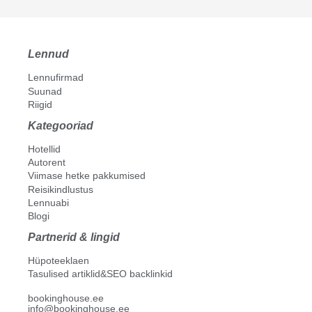
Lennud
Lennufirmad
Suunad
Riigid
Kategooriad
Hotellid
Autorent
Viimase hetke pakkumised
Reisikindlustus
Lennuabi
Blogi
Partnerid & lingid
Hüpoteeklaen
Tasulised artiklid&SEO backlinkid
bookinghouse.ee
info@bookinghouse.ee