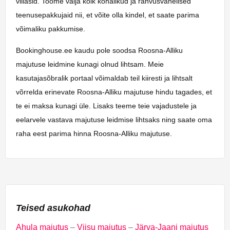
villasid. Toome välja kõik kohalikud ja rahvusvahelised
teenusepakkujaid nii, et võite olla kindel, et saate parima
võimaliku pakkumise.
Bookinghouse.ee kaudu pole soodsa Roosna-Alliku
majutuse leidmine kunagi olnud lihtsam. Meie
kasutajasõbralik portaal võimaldab teil kiiresti ja lihtsalt
võrrelda erinevate Roosna-Alliku majutuse hindu tagades, et
te ei maksa kunagi üle. Lisaks teeme teie vajadustele ja
eelarvele vastava majutuse leidmise lihtsaks ning saate oma
raha eest parima hinna Roosna-Alliku majutuse.
Teised asukohad
Ahula majutus
–
Viisu majutus
–
Järva-Jaani majutus