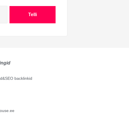
Telli
ingid
lid&SEO backlinkid
ouse.ee