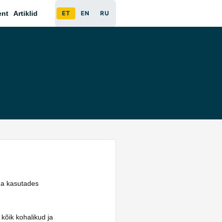
ent
Artiklid
ET
EN
RU
äna kasutades
 kõik kohalikud ja