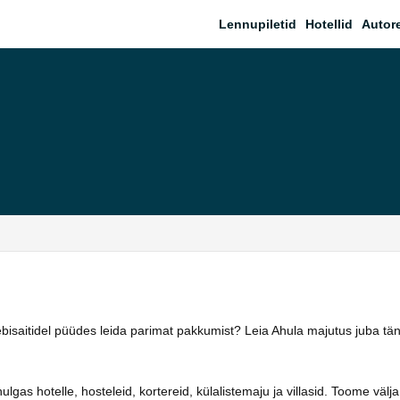
Lennupiletid
Hotellid
Autor
eebisaitidel püüdes leida parimat pakkumist? Leia Ahula majutus juba t
as hotelle, hosteleid, kortereid, külalistemaju ja villasid. Toome välja