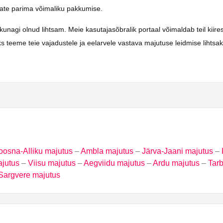
saate parima võimaliku pakkumise.
i olnud lihtsam. Meie kasutajasõbralik portaal võimaldab teil kiiresti 
s teeme teie vajadustele ja eelarvele vastava majutuse leidmise lihts
oosna-Alliku majutus
–
Ambla majutus
–
Järva-Jaani majutus
–
ajutus
–
Viisu majutus
–
Aegviidu majutus
–
Ardu majutus
–
Tarb
Sargvere majutus