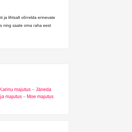
ja lihtsalt võrrelda erinevate
aks ning saate oma raha eest
Karinu majutus
–
Jäneda
ja majutus
–
Moe majutus