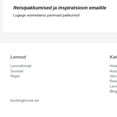
Reisipakkumised ja inspiratsioon emailile
Lugege esimestena parimaid pakkumisi!
Lennud
Kat
Lennufirmad
Hote
Suunad
Auto
Riigid
Vii
Reis
Len
Blog
bookinghouse.ee