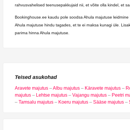
rahvusvahelised teenusepakkujaid nii, et võite olla kindel, et 
Bookinghouse.ee kaudu pole soodsa Ahula majutuse leidmine kunag
Ahula majutuse hindu tagades, et te ei maksa kunagi üle. Lisak
parima hinna Ahula majutuse.
Teised asukohad
Aravete majutus
–
Albu majutus
–
Käravete majutus
–
R
majutus
–
Lehtse majutus
–
Vajangu majutus
–
Peetri m
–
Tamsalu majutus
–
Koeru majutus
–
Sääse majutus
–