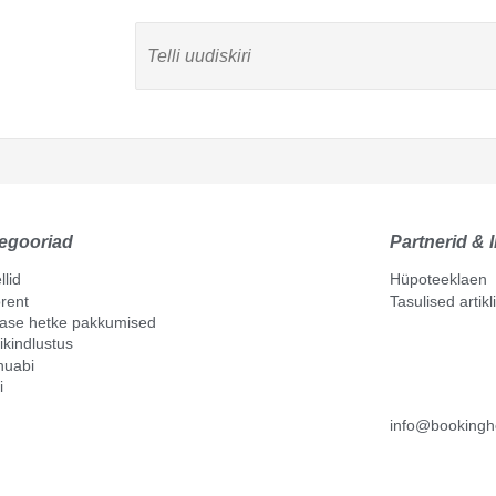
egooriad
Partnerid & l
llid
Hüpoteeklaen
rent
Tasulised artik
mase hetke pakkumised
ikindlustus
nuabi
i
info@bookingh