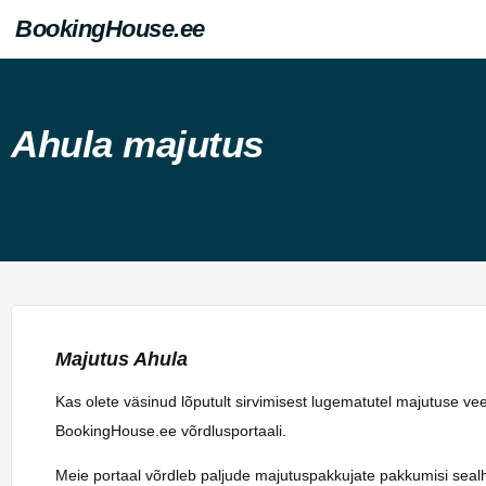
BookingHouse.ee
Ahula majutus
Majutus Ahula
Kas olete väsinud lõputult sirvimisest lugematutel majutuse v
BookingHouse.ee võrdlusportaali.
Meie portaal võrdleb paljude majutuspakkujate pakkumisi sealhulg