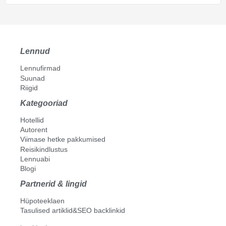
Lennud
Lennufirmad
Suunad
Riigid
Kategooriad
Hotellid
Autorent
Viimase hetke pakkumised
Reisikindlustus
Lennuabi
Blogi
Partnerid & lingid
Hüpoteeklaen
Tasulised artiklid&SEO backlinkid