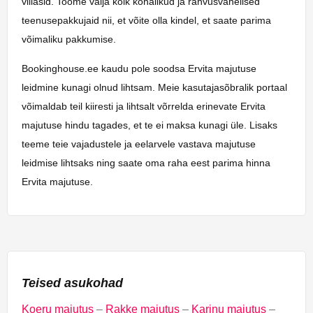
villasid. Toome välja kõik kohalikud ja rahvusvahelised
teenusepakkujaid nii, et võite olla kindel, et saate parima
võimaliku pakkumise.
Bookinghouse.ee kaudu pole soodsa Ervita majutuse
leidmine kunagi olnud lihtsam. Meie kasutajasõbralik portaal
võimaldab teil kiiresti ja lihtsalt võrrelda erinevate Ervita
majutuse hindu tagades, et te ei maksa kunagi üle. Lisaks
teeme teie vajadustele ja eelarvele vastava majutuse
leidmise lihtsaks ning saate oma raha eest parima hinna
Ervita majutuse.
Teised asukohad
Koeru majutus
–
Rakke majutus
–
Karinu majutus
–