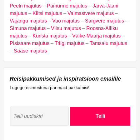
Peetri majutus
–
Päinurme majutus
–
Järva-Jaani
majutus
–
Kiltsi majutus
–
Vaimastvere majutus
–
Vajangu majutus
–
Vao majutus
–
Sargvere majutus
–
Simuna majutus
–
Viisu majutus
–
Roosna-Alliku
majutus
–
Kurista majutus
–
Väike-Maarja majutus
–
Pisisaare majutus
–
Triigi majutus
–
Tamsalu majutus
–
Sääse majutus
Reisipakkumised ja inspiratsioon emailile
Lugege esimestena parimaid pakkumisi!
Telli