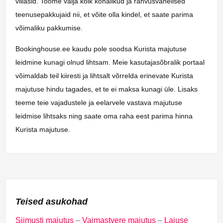
villasid. Toome välja kõik kohalikud ja rahvusvahelised
teenusepakkujaid nii, et võite olla kindel, et saate parima
võimaliku pakkumise.
Bookinghouse.ee kaudu pole soodsa Kurista majutuse
leidmine kunagi olnud lihtsam. Meie kasutajasõbralik portaal
võimaldab teil kiiresti ja lihtsalt võrrelda erinevate Kurista
majutuse hindu tagades, et te ei maksa kunagi üle. Lisaks
teeme teie vajadustele ja eelarvele vastava majutuse
leidmise lihtsaks ning saate oma raha eest parima hinna
Kurista majutuse.
Teised asukohad
Siimusti majutus
–
Vaimastvere majutus
–
Laiuse