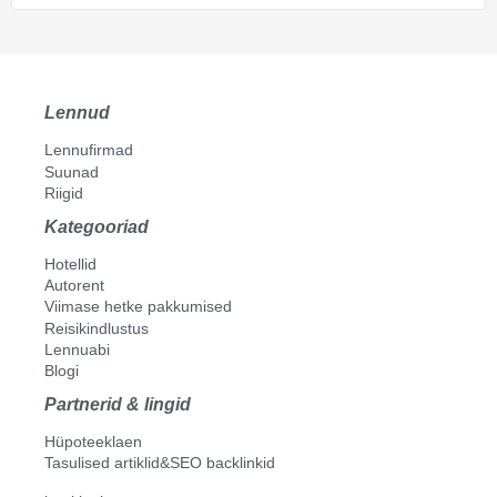
Lennud
Lennufirmad
Suunad
Riigid
Kategooriad
Hotellid
Autorent
Viimase hetke pakkumised
Reisikindlustus
Lennuabi
Blogi
Partnerid & lingid
Hüpoteeklaen
Tasulised artiklid&SEO backlinkid