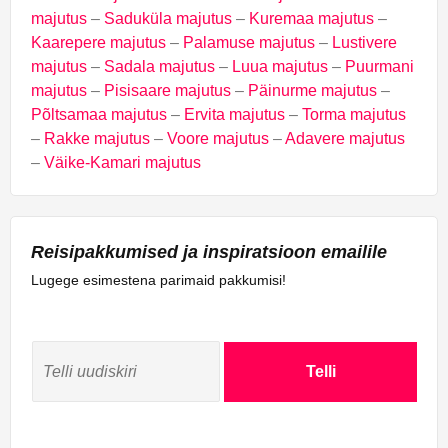
majutus
–
Saduküla majutus
–
Kuremaa majutus
–
Kaarepere majutus
–
Palamuse majutus
–
Lustivere
majutus
–
Sadala majutus
–
Luua majutus
–
Puurmani
majutus
–
Pisisaare majutus
–
Päinurme majutus
–
Põltsamaa majutus
–
Ervita majutus
–
Torma majutus
–
Rakke majutus
–
Voore majutus
–
Adavere majutus
–
Väike-Kamari majutus
Reisipakkumised ja inspiratsioon emailile
Lugege esimestena parimaid pakkumisi!
Telli