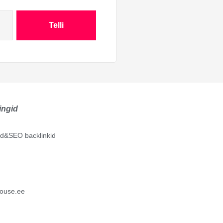
Telli
ingid
lid&SEO backlinkid
ouse.ee