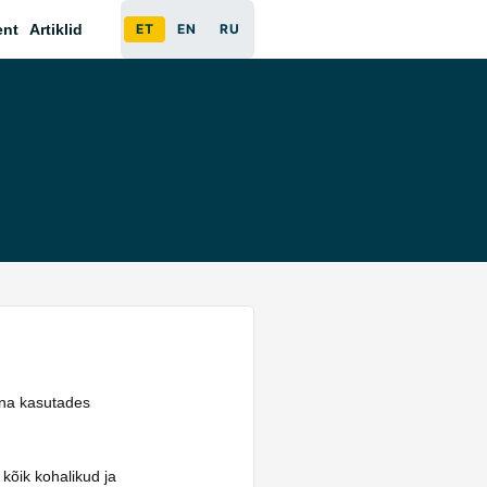
ent
Artiklid
ET
EN
RU
äna kasutades
 kõik kohalikud ja