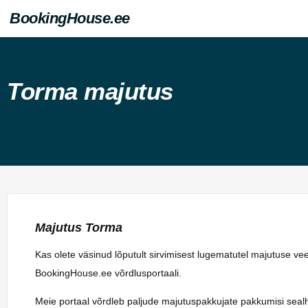
BookingHouse.ee
Torma majutus
Majutus Torma
Kas olete väsinud lõputult sirvimisest lugematutel majutuse v
BookingHouse.ee võrdlusportaali.
Meie portaal võrdleb paljude majutuspakkujate pakkumisi sealhulg