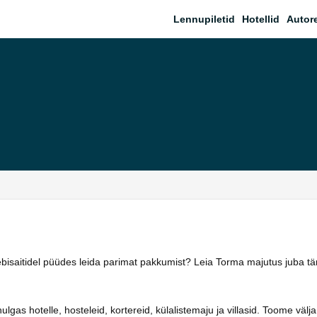
Lennupiletid
Hotellid
Autor
eebisaitidel püüdes leida parimat pakkumist? Leia Torma majutus juba t
as hotelle, hosteleid, kortereid, külalistemaju ja villasid. Toome välja