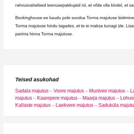
rahvusvahelised teenusepakkujaid nii, et võite olla kindel, et 
Bookinghouse.ee kaudu pole soodsa Torma majutuse leidmine kuna
Torma majutuse hindu tagades, et te ei maksa kunagi üle. Lisa
parima hinna Torma majutuse.
Teised asukohad
Sadala majutus
–
Voore majutus
–
Mustvee majutus
–
L
majutus
–
Kaarepere majutus
–
Maarja majutus
–
Lohus
Kallaste majutus
–
Laekvere majutus
–
Saduküla majut