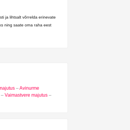
 ja lihtsalt võrrelda erinevate
aks ning saate oma raha eest
majutus
–
Avinurme
–
Vaimastvere majutus
–