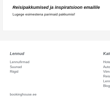
Reisipakkumised ja inspiratsioon emailile
Lugege esimestena parimaid pakkumisi!
Lennud
Kat
Lennufirmad
Hote
Suunad
Auto
Riigid
Vii
Reis
Len
Blog
bookinghouse.ee