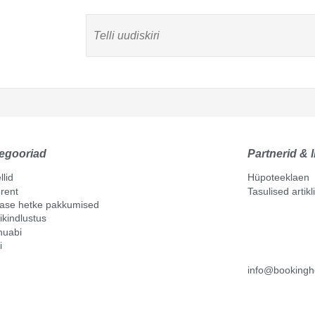
egooriad
Partnerid & l
llid
Hüpoteeklaen
rent
Tasulised artik
mase hetke pakkumised
ikindlustus
nuabi
i
info@bookingh