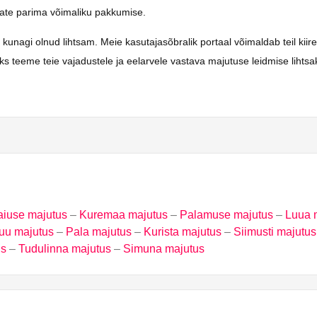
saate parima võimaliku pakkumise.
gi olnud lihtsam. Meie kasutajasõbralik portaal võimaldab teil kiiresti
ks teeme teie vajadustele ja eelarvele vastava majutuse leidmise lihts
aiuse majutus
–
Kuremaa majutus
–
Palamuse majutus
–
Luua 
uu majutus
–
Pala majutus
–
Kurista majutus
–
Siimusti majutus
us
–
Tudulinna majutus
–
Simuna majutus