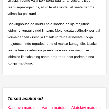
villasid. Toome välja kõik kohalikud ja rahvusvahelised
teenusepakkujaid nii, et võite olla kindel, et saate parima
võimaliku pakkumise.
Bookinghouse.ee kaudu pole soodsa Kolkja majutuse
leidmine kunagi olnud lihtsam. Meie kasutajasõbralik portaal
võimaldab teil kiiresti ja lihtsalt võrrelda erinevate Kolkja
majutuse hindu tagades, et te ei maksa kunagi üle. Lisaks
teeme teie vajadustele ja eelarvele vastava majutuse
leidmise lihtsaks ning saate oma raha eest parima hinna
Kolkja majutuse.
Teised asukohad
Kasepya majutus
–
Varnja majutus
–
Alatskivi majutus