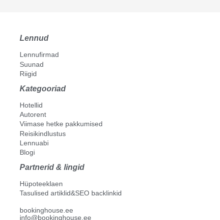
Lennud
Lennufirmad
Suunad
Riigid
Kategooriad
Hotellid
Autorent
Viimase hetke pakkumised
Reisikindlustus
Lennuabi
Blogi
Partnerid & lingid
Hüpoteeklaen
Tasulised artiklid&SEO backlinkid
bookinghouse.ee
info@bookinghouse.ee