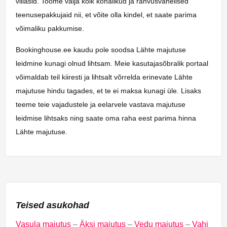
villasid. Toome välja kõik kohalikud ja rahvusvahelised
teenusepakkujaid nii, et võite olla kindel, et saate parima
võimaliku pakkumise.
Bookinghouse.ee kaudu pole soodsa Lähte majutuse
leidmine kunagi olnud lihtsam. Meie kasutajasõbralik portaal
võimaldab teil kiiresti ja lihtsalt võrrelda erinevate Lähte
majutuse hindu tagades, et te ei maksa kunagi üle. Lisaks
teeme teie vajadustele ja eelarvele vastava majutuse
leidmise lihtsaks ning saate oma raha eest parima hinna
Lähte majutuse.
Teised asukohad
Vasula majutus
–
Äksi majutus
–
Vedu majutus
–
Vahi