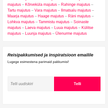
majutus
–
Kõrveküla majutus
–
Rahinge majutus
–
Tartu majutus
–
Vara majutus
–
Ilmatsalu majutus
–
Maarja majutus
–
Haage majutus
–
Räni majutus
–
Lohkva majutus
–
Tammistu majutus
–
Soinaste
majutus
–
Laeva majutus
–
Luua majutus
–
Külitse
majutus
–
Luunja majutus
–
Ülenurme majutus
Reisipakkumised ja inspiratsioon emailile
Lugege esimestena parimaid pakkumisi!
Telli