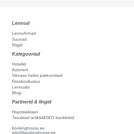
Lennud
Lennufirmad
Suunad
Riigid
Kategooriad
Hotellid
Autorent
Viimase hetke pakkumised
Reisikindlustus
Lennuabi
Blogi
Partnerid & lingid
Hüpoteeklaen
Tasulised artiklid&SEO backlinkid
bookinghouse.ee
info@bookinghouse.ee