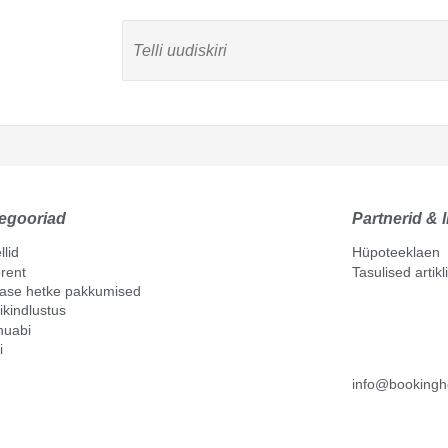
egooriad
Partnerid & l
llid
Hüpoteeklaen
rent
Tasulised artik
mase hetke pakkumised
ikindlustus
nuabi
i
info@bookingh