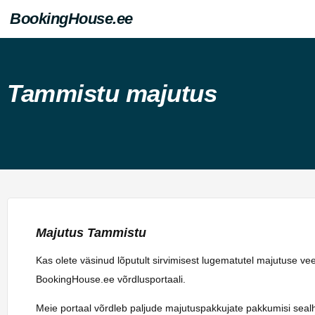
BookingHouse.ee
Tammistu majutus
Majutus Tammistu
Kas olete väsinud lõputult sirvimisest lugematutel majutuse v
BookingHouse.ee võrdlusportaali.
Meie portaal võrdleb paljude majutuspakkujate pakkumisi sealhulg