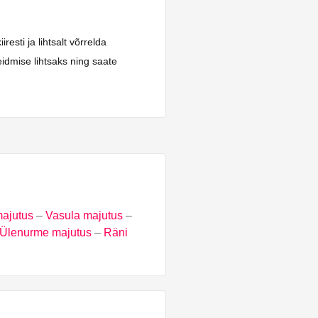
sti ja lihtsalt võrrelda
idmise lihtsaks ning saate
ajutus
–
Vasula majutus
–
Ülenurme majutus
–
Räni