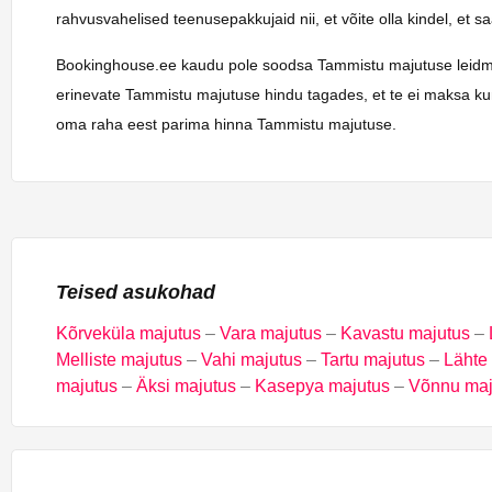
rahvusvahelised teenusepakkujaid nii, et võite olla kindel, et 
Bookinghouse.ee kaudu pole soodsa Tammistu majutuse leidmine k
erinevate Tammistu majutuse hindu tagades, et te ei maksa kuna
oma raha eest parima hinna Tammistu majutuse.
Teised asukohad
Kõrveküla majutus
–
Vara majutus
–
Kavastu majutus
–
Melliste majutus
–
Vahi majutus
–
Tartu majutus
–
Lähte
majutus
–
Äksi majutus
–
Kasepya majutus
–
Võnnu maj