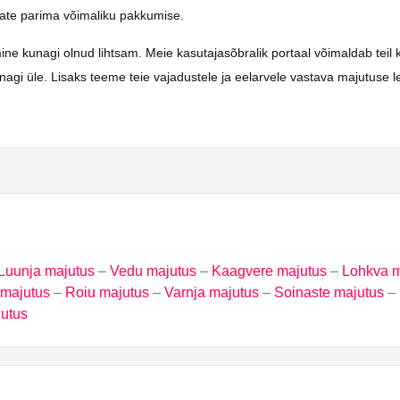
saate parima võimaliku pakkumise.
unagi olnud lihtsam. Meie kasutajasõbralik portaal võimaldab teil kiire
gi üle. Lisaks teeme teie vajadustele ja eelarvele vastava majutuse le
Luunja majutus
–
Vedu majutus
–
Kaagvere majutus
–
Lohkva m
 majutus
–
Roiu majutus
–
Varnja majutus
–
Soinaste majutus
–
utus