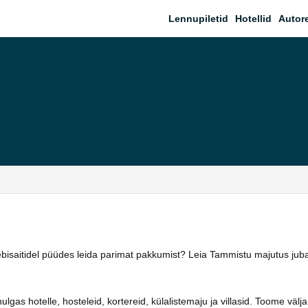
Lennupiletid
Hotellid
Autor
eebisaitidel püüdes leida parimat pakkumist? Leia Tammistu majutus ju
as hotelle, hosteleid, kortereid, külalistemaju ja villasid. Toome välja