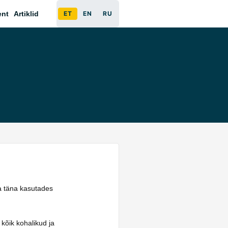
ent
Artiklid
ET
EN
RU
ba täna kasutades
 kõik kohalikud ja