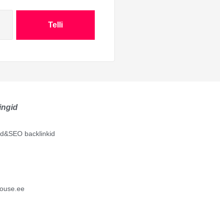
Telli
ingid
lid&SEO backlinkid
ouse.ee