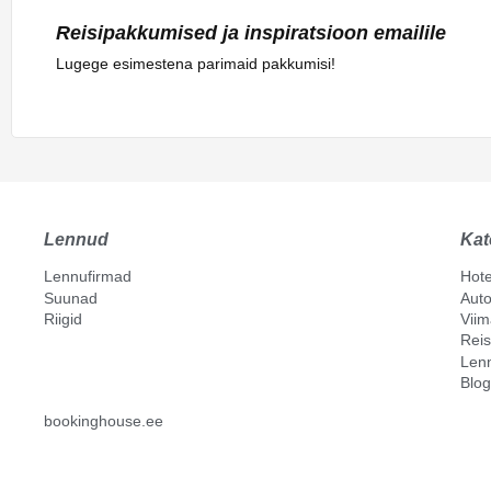
Reisipakkumised ja inspiratsioon emailile
Lugege esimestena parimaid pakkumisi!
Lennud
Kat
Lennufirmad
Hote
Suunad
Auto
Riigid
Vii
Reis
Len
Blog
bookinghouse.ee