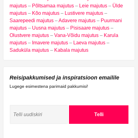
majutus
–
Põltsamaa majutus
–
Leie majutus
–
Ülde
majutus
–
Kõo majutus
–
Lustivere majutus
–
Saarepeedi majutus
–
Adavere majutus
–
Puurmani
majutus
–
Uusna majutus
–
Pisisaare majutus
–
Olustvere majutus
–
Vana-Võidu majutus
–
Karula
majutus
–
Imavere majutus
–
Laeva majutus
–
Saduküla majutus
–
Kabala majutus
Reisipakkumised ja inspiratsioon emailile
Lugege esimestena parimaid pakkumisi!
Telli