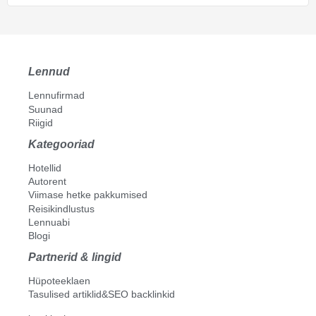
Lennud
Lennufirmad
Suunad
Riigid
Kategooriad
Hotellid
Autorent
Viimase hetke pakkumised
Reisikindlustus
Lennuabi
Blogi
Partnerid & lingid
Hüpoteeklaen
Tasulised artiklid&SEO backlinkid