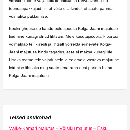
villasid. Toome välja kõik kohalikud ja rahvusvahelised
teenusepakkujaid nii, et võite olla kindel, et saate parima
võimaliku pakkumise.
Bookinghouse.ee kaudu pole soodsa Kolga-Jaani majutuse
leidmine kunagi olnud lihtsam. Meie kasutajasõbralik portaal
võimaldab teil kiiresti ja lihtsalt võrrelda erinevate Kolga-
Jaani majutuse hindu tagades, et te ei maksa kunagi üle.
Lisaks teeme teie vajadustele ja eelarvele vastava majutuse
leidmise lihtsaks ning saate oma raha eest parima hinna
Kolga-Jaani majutuse.
Teised asukohad
Väike-Kamari majutus
–
Võisiku majutus
–
Esku