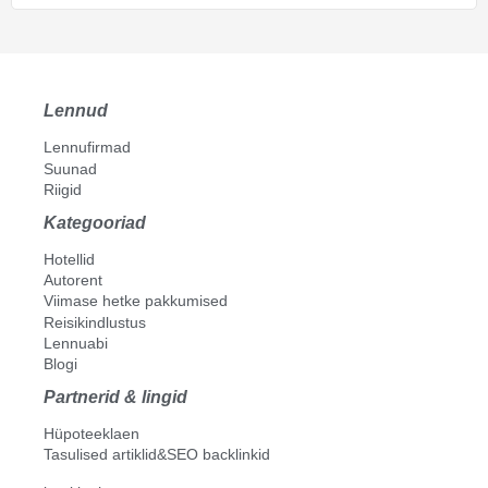
Lennud
Lennufirmad
Suunad
Riigid
Kategooriad
Hotellid
Autorent
Viimase hetke pakkumised
Reisikindlustus
Lennuabi
Blogi
Partnerid & lingid
Hüpoteeklaen
Tasulised artiklid&SEO backlinkid