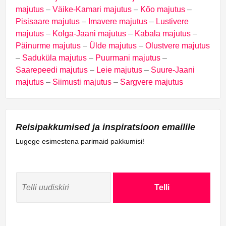
majutus
–
Väike-Kamari majutus
–
Kõo majutus
–
Pisisaare majutus
–
Imavere majutus
–
Lustivere
majutus
–
Kolga-Jaani majutus
–
Kabala majutus
–
Päinurme majutus
–
Ülde majutus
–
Olustvere majutus
–
Saduküla majutus
–
Puurmani majutus
–
Saarepeedi majutus
–
Leie majutus
–
Suure-Jaani
majutus
–
Siimusti majutus
–
Sargvere majutus
Reisipakkumised ja inspiratsioon emailile
Lugege esimestena parimaid pakkumisi!
Telli