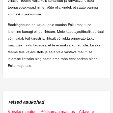
villasid. Toome välja kõik kohalikud ja rahvusvahelised
teenusepakkujaid nii, et võite olla kindel, et saate parima
võimaliku pakkumise.
Bookinghouse.ee kaudu pole soodsa Esku majutuse
leidmine kunagi olnud lihtsam. Meie kasutajasõbralik portaal
võimaldab teil kiiresti ja lihtsalt võrrelda erinevate Esku
majutuse hindu tagades, et te ei maksa kunagi üle. Lisaks
teeme teie vajadustele ja eelarvele vastava majutuse
leidmise lihtsaks ning saate oma raha eest parima hinna
Esku majutuse.
Teised asukohad
Võisiku majutus
–
Põltsamaa majutus
–
Adavere