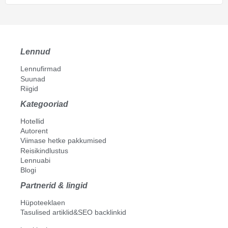
Lennud
Lennufirmad
Suunad
Riigid
Kategooriad
Hotellid
Autorent
Viimase hetke pakkumised
Reisikindlustus
Lennuabi
Blogi
Partnerid & lingid
Hüpoteeklaen
Tasulised artiklid&SEO backlinkid