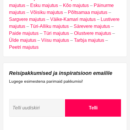
majutus
–
Esku majutus
–
Kõo majutus
–
Päinurme
majutus
–
Võisiku majutus
–
Põltsamaa majutus
–
Sargvere majutus
–
Väike-Kamari majutus
–
Lustivere
majutus
–
Türi-Alliku majutus
–
Särevere majutus
–
Paide majutus
–
Türi majutus
–
Olustvere majutus
–
Ülde majutus
–
Viisu majutus
–
Tarbja majutus
–
Peetri majutus
Reisipakkumised ja inspiratsioon emailile
Lugege esimestena parimaid pakkumisi!
Telli