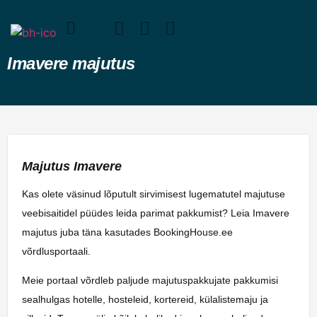
Imavere majutus
Majutus Imavere
Kas olete väsinud lõputult sirvimisest lugematutel majutuse
veebisaitidel püüdes leida parimat pakkumist? Leia Imavere
majutus juba täna kasutades BookingHouse.ee
võrdlusportaali.
Meie portaal võrdleb paljude majutuspakkujate pakkumisi
sealhulgas hotelle, hosteleid, kortereid, külalistemaju ja