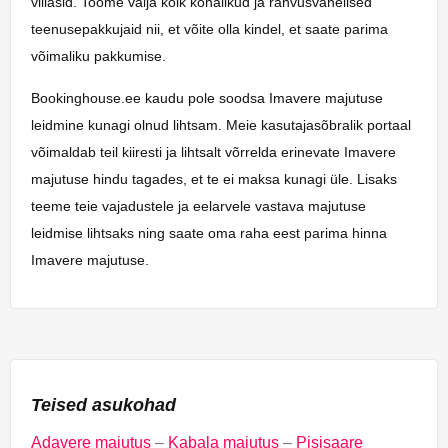
villasid. Toome välja kõik kohalikud ja rahvusvahelised
teenusepakkujaid nii, et võite olla kindel, et saate parima
võimaliku pakkumise.
Bookinghouse.ee kaudu pole soodsa Imavere majutuse
leidmine kunagi olnud lihtsam. Meie kasutajasõbralik portaal
võimaldab teil kiiresti ja lihtsalt võrrelda erinevate Imavere
majutuse hindu tagades, et te ei maksa kunagi üle. Lisaks
teeme teie vajadustele ja eelarvele vastava majutuse
leidmise lihtsaks ning saate oma raha eest parima hinna
Imavere majutuse.
Teised asukohad
Adavere majutus
–
Kabala majutus
–
Pisisaare