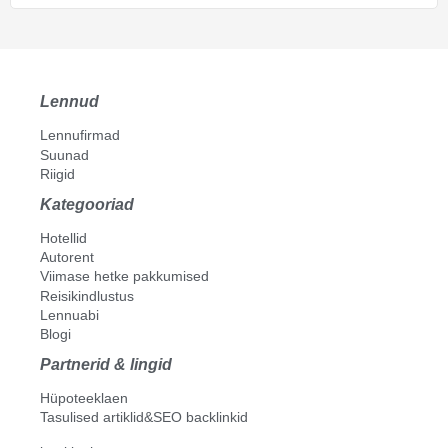
Lennud
Lennufirmad
Suunad
Riigid
Kategooriad
Hotellid
Autorent
Viimase hetke pakkumised
Reisikindlustus
Lennuabi
Blogi
Partnerid & lingid
Hüpoteeklaen
Tasulised artiklid&SEO backlinkid