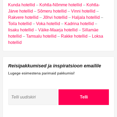
Kunda hotellid
–
Kohtla-Nõmme hotellid
–
Kohtla-
Järve hotellid
–
Sõmeru hotellid
–
Vinni hotellid
–
Rakvere hotellid
–
Jõhvi hotellid
–
Haljala hotellid
–
Toila hotellid
–
Voka hotellid
–
Kadrina hotellid
–
Iisaku hotellid
–
Väike-Maarja hotellid
–
Sillamäe
hotellid
–
Tamsalu hotellid
–
Rakke hotellid
–
Loksa
hotellid
Reisipakkumised ja inspiratsioon emailile
Lugege esimestena parimaid pakkumisi!
Telli