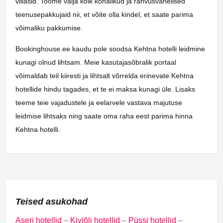
villasid. Toome välja kõik kohalikud ja rahvusvahelised
teenusepakkujaid nii, et võite olla kindel, et saate parima
võimaliku pakkumise.
Bookinghouse.ee kaudu pole soodsa Kehtna hotelli leidmine
kunagi olnud lihtsam. Meie kasutajasõbralik portaal
võimaldab teil kiiresti ja lihtsalt võrrelda erinevate Kehtna
hotellide hindu tagades, et te ei maksa kunagi üle. Lisaks
teeme teie vajadustele ja eelarvele vastava majutuse
leidmise lihtsaks ning saate oma raha eest parima hinna
Kehtna hotelli.
Teised asukohad
Aseri hotellid
–
Kiviõli hotellid
–
Püssi hotellid
–