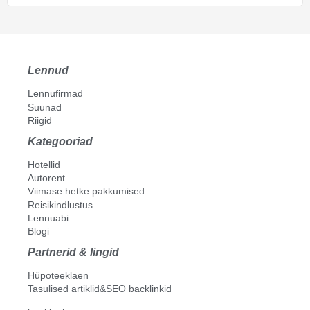
Lennud
Lennufirmad
Suunad
Riigid
Kategooriad
Hotellid
Autorent
Viimase hetke pakkumised
Reisikindlustus
Lennuabi
Blogi
Partnerid & lingid
Hüpoteeklaen
Tasulised artiklid&SEO backlinkid