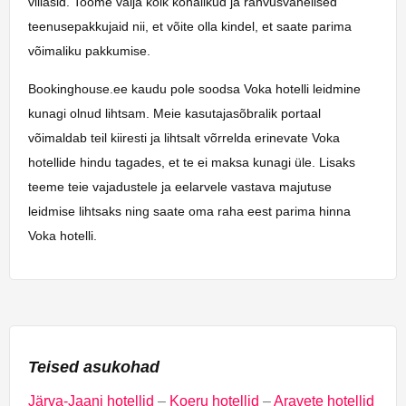
villasid. Toome välja kõik kohalikud ja rahvusvahelised
teenusepakkujaid nii, et võite olla kindel, et saate parima
võimaliku pakkumise.
Bookinghouse.ee kaudu pole soodsa Voka hotelli leidmine
kunagi olnud lihtsam. Meie kasutajasõbralik portaal
võimaldab teil kiiresti ja lihtsalt võrrelda erinevate Voka
hotellide hindu tagades, et te ei maksa kunagi üle. Lisaks
teeme teie vajadustele ja eelarvele vastava majutuse
leidmise lihtsaks ning saate oma raha eest parima hinna
Voka hotelli.
Teised asukohad
Järva-Jaani hotellid
–
Koeru hotellid
–
Aravete hotellid