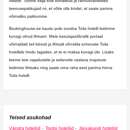
villasid. Toome välja kõik kohalikud ja rahvusvahelised
teenusepakkujaid nii, et võite olla kindel, et saate parima
võimaliku pakkumise.
Bookinghouse.ee kaudu pole soodsa Toila hotelli leidmine
kunagi olnud lihtsam. Meie kasutajasõbralik portaal
võimaldab teil kiiresti ja lihtsalt võrrelda erinevate Toila
hotellide hindu tagades, et te ei maksa kunagi üle. Lisaks
teeme teie vajadustele ja eelarvele vastava majutuse
leidmise lihtsaks ning saate oma raha eest parima hinna
Toila hotelli.
Teised asukohad
Vändra hotellid
–
Tootsi hotellid
–
Järvakandi hotellid