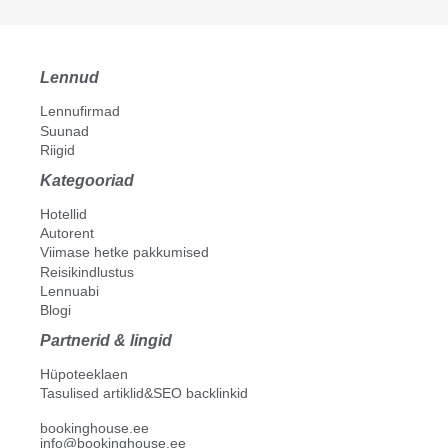
Lennud
Lennufirmad
Suunad
Riigid
Kategooriad
Hotellid
Autorent
Viimase hetke pakkumised
Reisikindlustus
Lennuabi
Blogi
Partnerid & lingid
Hüpoteeklaen
Tasulised artiklid&SEO backlinkid
bookinghouse.ee
info@bookinghouse.ee