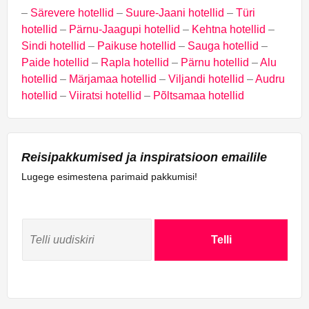
–
Särevere hotellid
–
Suure-Jaani hotellid
–
Türi
hotellid
–
Pärnu-Jaagupi hotellid
–
Kehtna hotellid
–
Sindi hotellid
–
Paikuse hotellid
–
Sauga hotellid
–
Paide hotellid
–
Rapla hotellid
–
Pärnu hotellid
–
Alu
hotellid
–
Märjamaa hotellid
–
Viljandi hotellid
–
Audru
hotellid
–
Viiratsi hotellid
–
Põltsamaa hotellid
Reisipakkumised ja inspiratsioon emailile
Lugege esimestena parimaid pakkumisi!
Telli