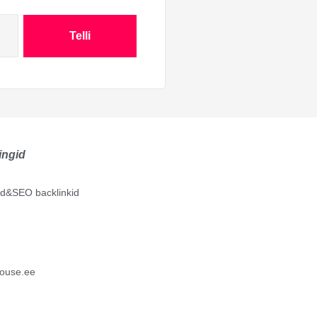
Telli
ingid
lid&SEO backlinkid
ouse.ee