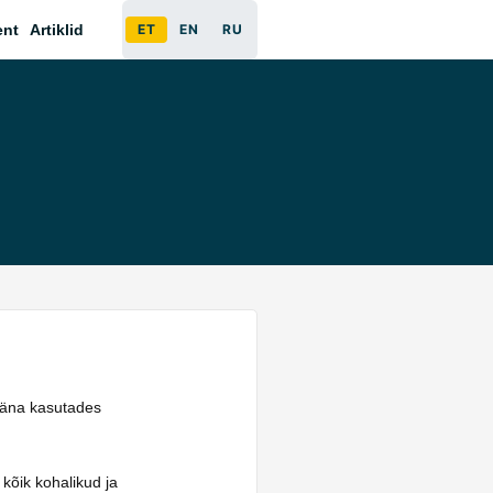
ent
Artiklid
ET
EN
RU
 täna kasutades
 kõik kohalikud ja