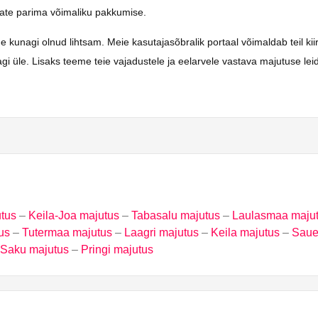
saate parima võimaliku pakkumise.
agi olnud lihtsam. Meie kasutajasõbralik portaal võimaldab teil kiirest
i üle. Lisaks teeme teie vajadustele ja eelarvele vastava majutuse lei
utus
–
Keila-Joa majutus
–
Tabasalu majutus
–
Laulasmaa maju
us
–
Tutermaa majutus
–
Laagri majutus
–
Keila majutus
–
Saue
Saku majutus
–
Pringi majutus