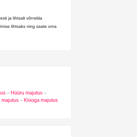
i ja lihtsalt võrrelda
dmise lihtsaks ning saate oma
tus
–
Hüüru majutus
–
 majutus
–
Klooga majutus