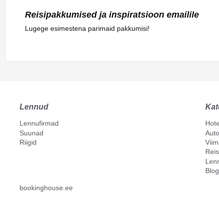
Reisipakkumised ja inspiratsioon emailile
Lugege esimestena parimaid pakkumisi!
Lennud
Kat
Lennufirmad
Hote
Suunad
Auto
Riigid
Vii
Reis
Len
Blog
bookinghouse.ee