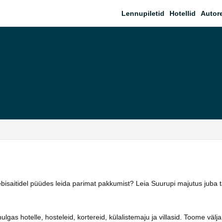
Lennupiletid
Hotellid
Autor
eebisaitidel püüdes leida parimat pakkumist? Leia Suurupi majutus juba
as hotelle, hosteleid, kortereid, külalistemaju ja villasid. Toome välja