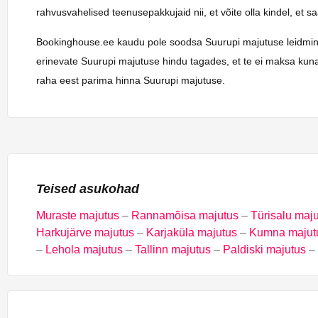
rahvusvahelised teenusepakkujaid nii, et võite olla kindel, et 
Bookinghouse.ee kaudu pole soodsa Suurupi majutuse leidmine kun
erinevate Suurupi majutuse hindu tagades, et te ei maksa kunag
raha eest parima hinna Suurupi majutuse.
Teised asukohad
Muraste majutus
–
Rannamõisa majutus
–
Türisalu maj
Harkujärve majutus
–
Karjaküla majutus
–
Kumna majut
–
Lehola majutus
–
Tallinn majutus
–
Paldiski majutus
–