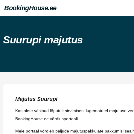
BookingHouse.ee
Suurupi majutus
Majutus Suurupi
Kas olete väsinud lõputult sirvimisest lugematutel majutuse v
BookingHouse.ee võrdlusportaali.
Meie portaal võrdleb paljude majutuspakkujate pakkumisi sealhulg