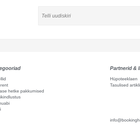
egooriad
Partnerid & l
llid
Hüpoteeklaen
rent
Tasulised artik
mase hetke pakkumised
ikindlustus
nuabi
i
info@bookingh